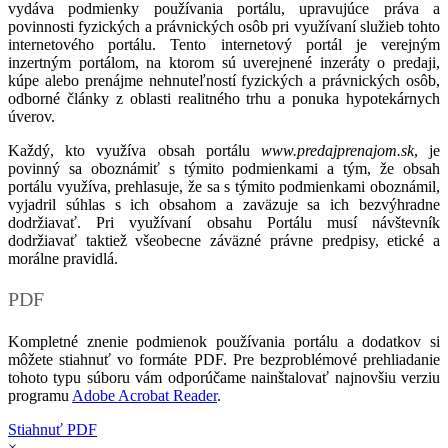
vydáva podmienky používania portálu, upravujúce práva a
povinnosti fyzických a právnických osôb pri využívaní služieb tohto
internetového portálu. Tento internetový portál je verejným
inzertným portálom, na ktorom sú uverejnené inzeráty o predaji,
kúpe alebo prenájme nehnuteľností fyzických a právnických osôb,
odborné články z oblasti realitného trhu a ponuka hypotekárnych
úverov.
Každý, kto využíva obsah portálu
www.predajprenajom.sk
, je
povinný sa oboznámiť s týmito podmienkami a tým, že obsah
portálu využíva, prehlasuje, že sa s týmito podmienkami oboznámil,
vyjadril súhlas s ich obsahom a zaväzuje sa ich bezvýhradne
dodržiavať. Pri využívaní obsahu Portálu musí návštevník
dodržiavať taktiež všeobecne záväzné právne predpisy, etické a
morálne pravidlá.
PDF
Kompletné znenie podmienok používania portálu a dodatkov si
môžete stiahnuť vo formáte PDF. Pre bezproblémové prehliadanie
tohoto typu súboru vám odporúčame nainštalovať najnovšiu verziu
programu
Adobe Acrobat Reader
.
Stiahnuť PDF
×