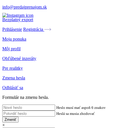
info@predajprenajom.sk
Bezplatný export
Prihlásenie
Registrácia
Moja ponuka
Môj profil
Obľúbené inzeráty
Pre realitky
Zmena hesla
Odhlásiť sa
Formulár na zmenu hesla.
Heslo musí mať aspoň 6 znakov
Heslá sa musia zhodovať
Zmeniť
×