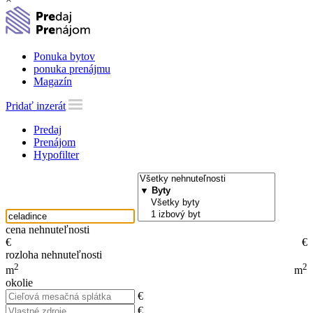
Ponuka bytov
ponuka prenájmu
Magazín
Pridať inzerát
Predaj
Prenájom
Hypofilter
cena nehnuteľnosti
€
€
rozloha nehnuteľnosti
2
2
m
m
okolie
€
€