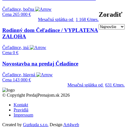
Čeľadince, bočna
Zoradiť
Cena
265 000 €
Mesačná splátka od
1 168 €/mes.
Rodinný dom Čeľadince / VYPLATENA
ZALOHA
Čeľadince, iná
Cena
0 €
Novostavba na predaj Čeladince
Čeľadince, hlavná
Cena
143 000 €
Mesačná splátka od
631 €/mes.
© Copyright PredajPrenajom.sk 2026
Kontakt
Pravidlá
Impressum
Created by
Gurkuda s.r.o.
Design
Art4web