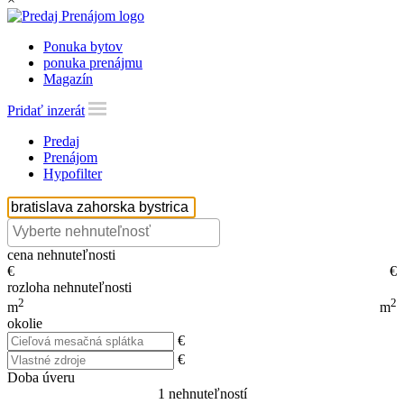
Ponuka bytov
ponuka prenájmu
Magazín
Pridať inzerát
Predaj
Prenájom
Hypofilter
cena nehnuteľnosti
€
€
rozloha nehnuteľnosti
2
2
m
m
okolie
€
€
Doba úveru
1
nehnuteľností