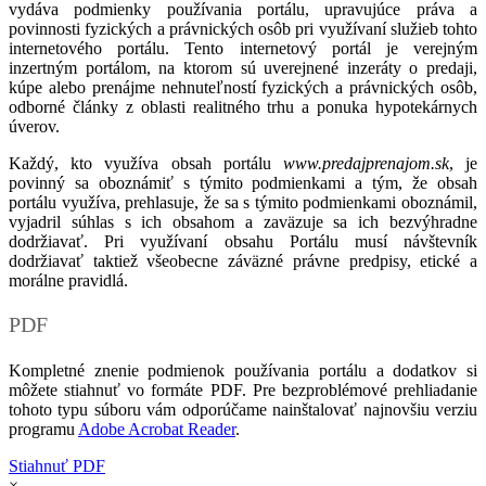
vydáva podmienky používania portálu, upravujúce práva a
povinnosti fyzických a právnických osôb pri využívaní služieb tohto
internetového portálu. Tento internetový portál je verejným
inzertným portálom, na ktorom sú uverejnené inzeráty o predaji,
kúpe alebo prenájme nehnuteľností fyzických a právnických osôb,
odborné články z oblasti realitného trhu a ponuka hypotekárnych
úverov.
Každý, kto využíva obsah portálu
www.predajprenajom.sk
, je
povinný sa oboznámiť s týmito podmienkami a tým, že obsah
portálu využíva, prehlasuje, že sa s týmito podmienkami oboznámil,
vyjadril súhlas s ich obsahom a zaväzuje sa ich bezvýhradne
dodržiavať. Pri využívaní obsahu Portálu musí návštevník
dodržiavať taktiež všeobecne záväzné právne predpisy, etické a
morálne pravidlá.
PDF
Kompletné znenie podmienok používania portálu a dodatkov si
môžete stiahnuť vo formáte PDF. Pre bezproblémové prehliadanie
tohoto typu súboru vám odporúčame nainštalovať najnovšiu verziu
programu
Adobe Acrobat Reader
.
Stiahnuť PDF
×