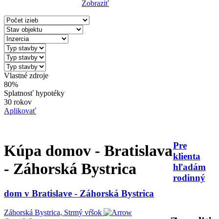
Zobraziť
Reset Filter
Vlastné zdroje
80%
Splatnosť hypotéky
30 rokov
Aplikovať
Pre
Kúpa domov - Bratislava
klienta
- Záhorská Bystrica
hľadám
rodinný
dom v Bratislave - Záhorská Bystrica
Záhorská Bystrica, Strmý vŕšok