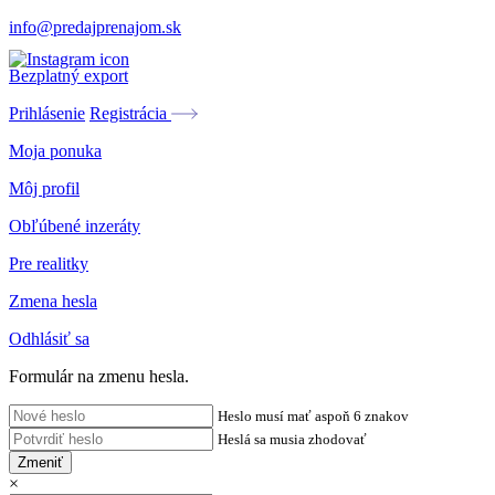
info@predajprenajom.sk
Bezplatný export
Prihlásenie
Registrácia
Moja ponuka
Môj profil
Obľúbené inzeráty
Pre realitky
Zmena hesla
Odhlásiť sa
Formulár na zmenu hesla.
Heslo musí mať aspoň 6 znakov
Heslá sa musia zhodovať
Zmeniť
×