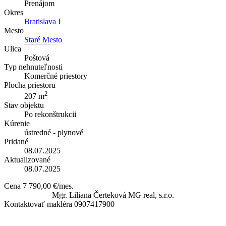
Prenájom
Okres
Bratislava I
Mesto
Staré Mesto
Ulica
Poštová
Typ nehnuteľnosti
Komerčné priestory
Plocha priestoru
2
207 m
Stav objektu
Po rekonštrukcii
Kúrenie
ústredné - plynové
Pridané
08.07.2025
Aktualizované
08.07.2025
Cena
7 790,00 €/mes.
Mgr. Liliana Čerteková
MG real, s.r.o.
Kontaktovať makléra
0907417900