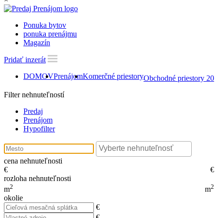
Ponuka bytov
ponuka prenájmu
Magazín
Pridať inzerát
DOMOV
Prenájom
Komerčné priestory
Obchodné priestory 20
Filter nehnuteľností
Predaj
Prenájom
Hypofilter
cena nehnuteľnosti
€
€
rozloha nehnuteľnosti
2
2
m
m
okolie
€
€