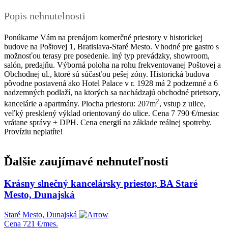
Popis nehnutelnosti
Ponúkame Vám na prenájom komerčné priestory v historickej
budove na Poštovej 1, Bratislava-Staré Mesto. Vhodné pre gastro s
možnosťou terasy pre posedenie. iný typ prevádzky, showroom,
salón, predajňu. Výborná poloha na rohu frekventovanej Poštovej a
Obchodnej ul., ktoré sú súčasťou pešej zóny. Historická budova
pôvodne postavená ako Hotel Palace v r. 1928 má 2 podzemné a 6
nadzemných podlaží, na ktorých sa nachádzajú obchodné prietsory,
2
kancelárie a apartmány. Plocha priestoru: 207m
, vstup z ulice,
veľký presklený výklad orientovaný do ulice. Cena 7 790 €/mesiac
vrátane správy + DPH. Cena energií na základe reálnej spotreby.
Províziu neplatíte!
Ďalšie zaujímavé nehnuteľnosti
This page can't load Google Maps correctly.
Krásny slnečný kancelársky priestor, BA Staré
Mesto, Dunajská
OK
Do you own this website?
Staré Mesto, Dunajská
Cena
721 €/mes.