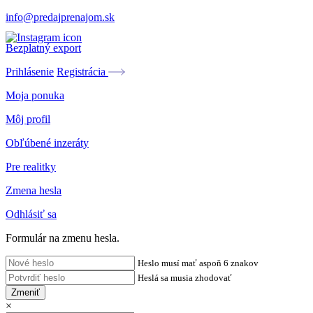
info@predajprenajom.sk
Bezplatný export
Prihlásenie
Registrácia
Moja ponuka
Môj profil
Obľúbené inzeráty
Pre realitky
Zmena hesla
Odhlásiť sa
Formulár na zmenu hesla.
Heslo musí mať aspoň 6 znakov
Heslá sa musia zhodovať
Zmeniť
×