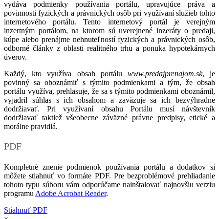
vydáva podmienky používania portálu, upravujúce práva a
povinnosti fyzických a právnických osôb pri využívaní služieb tohto
internetového portálu. Tento internetový portál je verejným
inzertným portálom, na ktorom sú uverejnené inzeráty o predaji,
kúpe alebo prenájme nehnuteľností fyzických a právnických osôb,
odborné články z oblasti realitného trhu a ponuka hypotekárnych
úverov.
Každý, kto využíva obsah portálu
www.predajprenajom.sk
, je
povinný sa oboznámiť s týmito podmienkami a tým, že obsah
portálu využíva, prehlasuje, že sa s týmito podmienkami oboznámil,
vyjadril súhlas s ich obsahom a zaväzuje sa ich bezvýhradne
dodržiavať. Pri využívaní obsahu Portálu musí návštevník
dodržiavať taktiež všeobecne záväzné právne predpisy, etické a
morálne pravidlá.
PDF
Kompletné znenie podmienok používania portálu a dodatkov si
môžete stiahnuť vo formáte PDF. Pre bezproblémové prehliadanie
tohoto typu súboru vám odporúčame nainštalovať najnovšiu verziu
programu
Adobe Acrobat Reader
.
Stiahnuť PDF
×