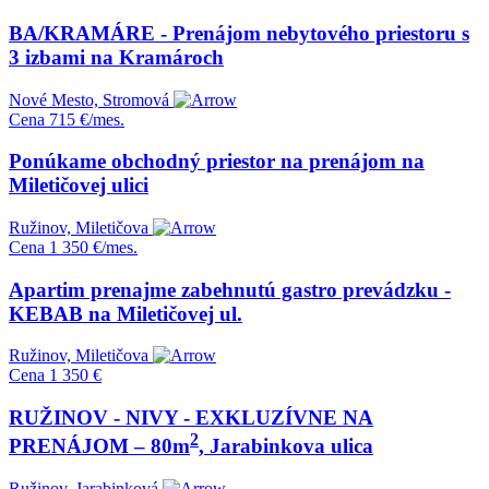
BA/KRAMÁRE - Prenájom nebytového priestoru s
3 izbami na Kramároch
Nové Mesto, Stromová
Cena
715 €/mes.
Ponúkame obchodný priestor na prenájom na
Miletičovej ulici
Ružinov, Miletičova
Cena
1 350 €/mes.
Apartim prenajme zabehnutú gastro prevádzku -
KEBAB na Miletičovej ul.
Ružinov, Miletičova
Cena
1 350 €
RUŽINOV - NIVY - EXKLUZÍVNE NA
2
PRENÁJOM – 80m
, Jarabinkova ulica
Ružinov, Jarabinková