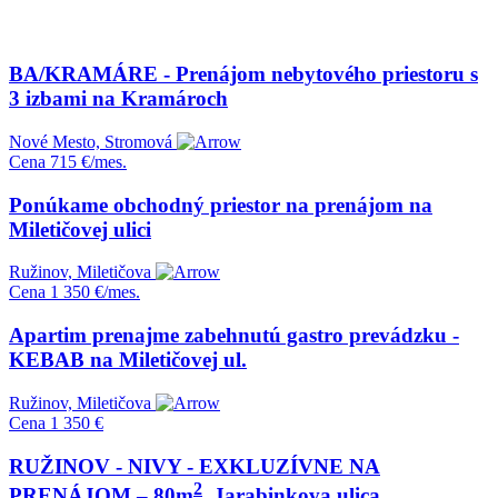
BA/KRAMÁRE - Prenájom nebytového priestoru s
3 izbami na Kramároch
Nové Mesto, Stromová
Cena
715 €/mes.
Ponúkame obchodný priestor na prenájom na
Miletičovej ulici
Ružinov, Miletičova
Cena
1 350 €/mes.
Apartim prenajme zabehnutú gastro prevádzku -
KEBAB na Miletičovej ul.
Ružinov, Miletičova
Cena
1 350 €
RUŽINOV - NIVY - EXKLUZÍVNE NA
2
PRENÁJOM – 80m
, Jarabinkova ulica