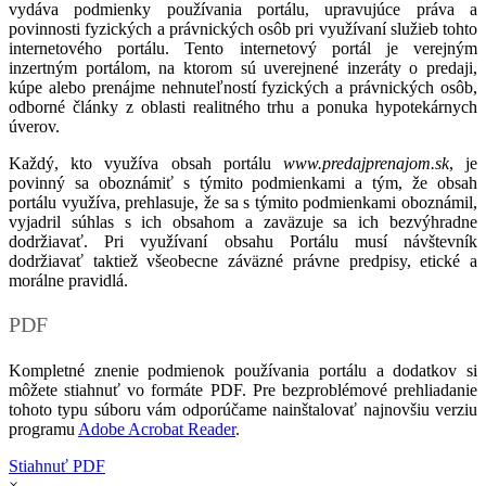
vydáva podmienky používania portálu, upravujúce práva a
povinnosti fyzických a právnických osôb pri využívaní služieb tohto
internetového portálu. Tento internetový portál je verejným
inzertným portálom, na ktorom sú uverejnené inzeráty o predaji,
kúpe alebo prenájme nehnuteľností fyzických a právnických osôb,
odborné články z oblasti realitného trhu a ponuka hypotekárnych
úverov.
Každý, kto využíva obsah portálu
www.predajprenajom.sk
, je
povinný sa oboznámiť s týmito podmienkami a tým, že obsah
portálu využíva, prehlasuje, že sa s týmito podmienkami oboznámil,
vyjadril súhlas s ich obsahom a zaväzuje sa ich bezvýhradne
dodržiavať. Pri využívaní obsahu Portálu musí návštevník
dodržiavať taktiež všeobecne záväzné právne predpisy, etické a
morálne pravidlá.
PDF
Kompletné znenie podmienok používania portálu a dodatkov si
môžete stiahnuť vo formáte PDF. Pre bezproblémové prehliadanie
tohoto typu súboru vám odporúčame nainštalovať najnovšiu verziu
programu
Adobe Acrobat Reader
.
Stiahnuť PDF
×