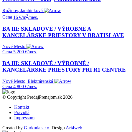
Ružinov, Jarabinková
2
Cena
16 €/m
/mes.
BA III: SKLADOVÉ / VÝROBNÉ A
KANCELÁRSKE PRIESTORY V BRATISLAVE
Nové Mesto
Cena
5 200 €/mes.
BA III: SKLADOVÉ / VÝROBNÉ /
KANCELÁRSKE PRIESTORY PRI R1 CENTRE
Nové Mesto, Elektrárenská
Cena
4 800 €/mes.
© Copyright PredajPrenajom.sk 2026
Kontakt
Pravidlá
Impressum
Created by
Gurkuda s.r.o.
Design
Art4web