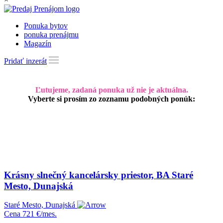
Ponuka bytov
ponuka prenájmu
Magazín
Pridať inzerát
Ľutujeme, zadaná ponuka už nie je aktuálna.
Vyberte si prosím zo zoznamu podobných ponúk:
Krásny slnečný kancelársky priestor, BA Staré
Mesto, Dunajská
Staré Mesto, Dunajská
Cena
721 €/mes.