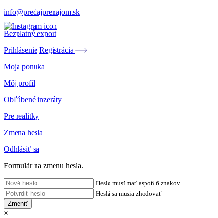
info@predajprenajom.sk
Bezplatný export
Prihlásenie
Registrácia
Moja ponuka
Môj profil
Obľúbené inzeráty
Pre realitky
Zmena hesla
Odhlásiť sa
Formulár na zmenu hesla.
Heslo musí mať aspoň 6 znakov
Heslá sa musia zhodovať
Zmeniť
×