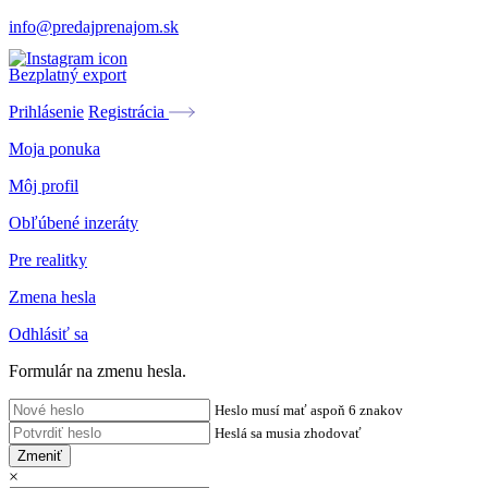
info@predajprenajom.sk
Bezplatný export
Prihlásenie
Registrácia
Moja ponuka
Môj profil
Obľúbené inzeráty
Pre realitky
Zmena hesla
Odhlásiť sa
Formulár na zmenu hesla.
Heslo musí mať aspoň 6 znakov
Heslá sa musia zhodovať
Zmeniť
×