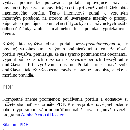
vydáva podmienky používania portálu, upravujúce práva a
povinnosti fyzických a právnických osôb pri využívaní služieb tohto
internetového portálu. Tento internetový portál je verejným
inzertným portálom, na ktorom sú uverejnené inzeráty o predaji,
kúpe alebo prenájme nehnuteľností fyzických a právnických osôb,
odborné články z oblasti realitného trhu a ponuka hypotekárnych
úverov.
Každý, kto využíva obsah portálu
www.predajprenajom.sk
, je
povinný sa oboznámiť s týmito podmienkami a tým, že obsah
portálu využíva, prehlasuje, že sa s týmito podmienkami oboznámil,
vyjadril súhlas s ich obsahom a zaväzuje sa ich bezvýhradne
dodržiavať. Pri využívaní obsahu Portálu musí návštevník
dodržiavať taktiež všeobecne záväzné právne predpisy, etické a
morálne pravidlá.
PDF
Kompletné znenie podmienok používania portálu a dodatkov si
môžete stiahnuť vo formáte PDF. Pre bezproblémové prehliadanie
tohoto typu súboru vám odporúčame nainštalovať najnovšiu verziu
programu
Adobe Acrobat Reader
.
Stiahnuť PDF
×