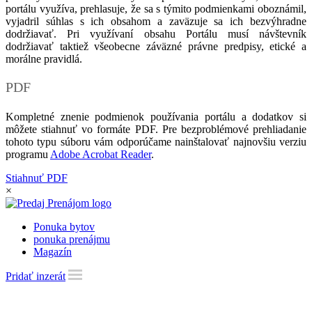
portálu využíva, prehlasuje, že sa s týmito podmienkami oboznámil,
vyjadril súhlas s ich obsahom a zaväzuje sa ich bezvýhradne
dodržiavať. Pri využívaní obsahu Portálu musí návštevník
dodržiavať taktiež všeobecne záväzné právne predpisy, etické a
morálne pravidlá.
PDF
Kompletné znenie podmienok používania portálu a dodatkov si
môžete stiahnuť vo formáte PDF. Pre bezproblémové prehliadanie
tohoto typu súboru vám odporúčame nainštalovať najnovšiu verziu
programu
Adobe Acrobat Reader
.
Stiahnuť PDF
×
Ponuka bytov
ponuka prenájmu
Magazín
Pridať inzerát