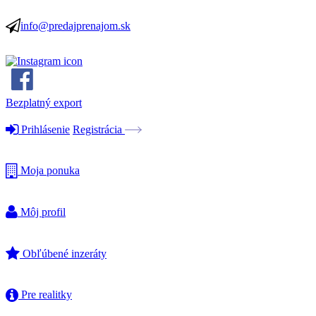
info@predajprenajom.sk
Bezplatný export
Prihlásenie
Registrácia
Moja ponuka
Môj profil
Obľúbené inzeráty
Pre realitky