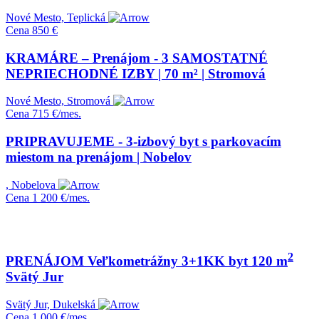
Nové Mesto, Teplická
Cena
850 €
KRAMÁRE – Prenájom - 3 SAMOSTATNÉ
NEPRIECHODNÉ IZBY | 70 m² | Stromová
Nové Mesto, Stromová
Cena
715 €/mes.
PRIPRAVUJEME - 3-izbový byt s parkovacím
miestom na prenájom | Nobelov
, Nobelova
Cena
1 200 €/mes.
2
PRENÁJOM Veľkometrážny 3+1KK byt 120 m
Svätý Jur
Svätý Jur, Dukelská
Cena
1 000 €/mes.