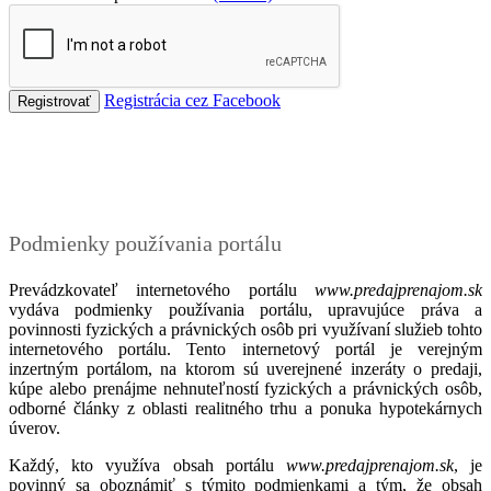
Registrácia cez Facebook
Podmienky
Podmienky používania portálu
Prevádzkovateľ internetového portálu
www.predajprenajom.sk
vydáva podmienky používania portálu, upravujúce práva a
povinnosti fyzických a právnických osôb pri využívaní služieb tohto
internetového portálu. Tento internetový portál je verejným
inzertným portálom, na ktorom sú uverejnené inzeráty o predaji,
kúpe alebo prenájme nehnuteľností fyzických a právnických osôb,
odborné články z oblasti realitného trhu a ponuka hypotekárnych
úverov.
Každý, kto využíva obsah portálu
www.predajprenajom.sk
, je
povinný sa oboznámiť s týmito podmienkami a tým, že obsah