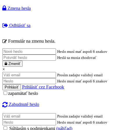
Zmena hesla
Odhlásiť sa
Formulár na zmenu hesla.
Heslo musí mať aspoň 6 znakov
Heslá sa musia zhodovať
Zmeniť
×
Prosím zadajte validný email
Heslo musí mať aspoň 6 znakov
Prihlásiť cez Facebook
zapamätať heslo
Zabudnuté heslo
Prosím zadajte validný email
Heslo musí mať aspoň 6 znakov
Súhlasím s podmienkami
(náhľad)