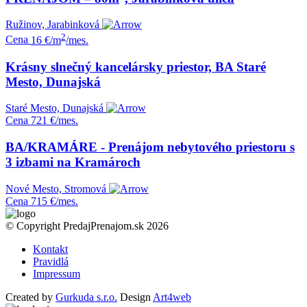
Ružinov, Jarabinková
2
Cena
16 €/m
/mes.
Krásny slnečný kancelársky priestor, BA Staré
Mesto, Dunajská
Staré Mesto, Dunajská
Cena
721 €/mes.
BA/KRAMÁRE - Prenájom nebytového priestoru s
3 izbami na Kramároch
Nové Mesto, Stromová
Cena
715 €/mes.
© Copyright PredajPrenajom.sk 2026
Kontakt
Pravidlá
Impressum
Created by
Gurkuda s.r.o.
Design
Art4web