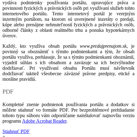
vydáva podmienky používania portálu, upravujúce práva a
povinnosti fyzických a právnických osôb pri využívaní služieb tohto
internetového portálu. Tento internetový portál je verejným
inzertným portálom, na ktorom sú uverejnené inzeráty o predaji,
kúpe alebo prenájme nehnuteľností fyzických a právnických osôb,
odborné články z oblasti realitného trhu a ponuka hypotekárnych
úverov.
Každý, kto využíva obsah portálu
www.predajprenajom.sk
, je
povinný sa oboznámiť s týmito podmienkami a tým, že obsah
portálu využíva, prehlasuje, že sa s týmito podmienkami oboznámil,
vyjadril súhlas s ich obsahom a zaväzuje sa ich bezvýhradne
dodržiavať. Pri využívaní obsahu Portálu musí návštevník
dodržiavať taktiež všeobecne záväzné právne predpisy, etické a
morálne pravidlá.
PDF
Kompletné znenie podmienok používania portálu a dodatkov si
môžete stiahnuť vo formáte PDF. Pre bezproblémové prehliadanie
tohoto typu súboru vám odporúčame nainštalovať najnovšiu verziu
programu
Adobe Acrobat Reader
.
Stiahnuť PDF
×