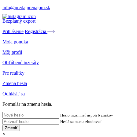
info@predajprenajom.sk
Bezplatný export
Prihlásenie
Registrácia
Moja ponuka
Môj profil
Obľúbené inzeráty
Pre realitky
Zmena hesla
Odhlásiť sa
Formulár na zmenu hesla.
Heslo musí mať aspoň 6 znakov
Heslá sa musia zhodovať
Zmeniť
×