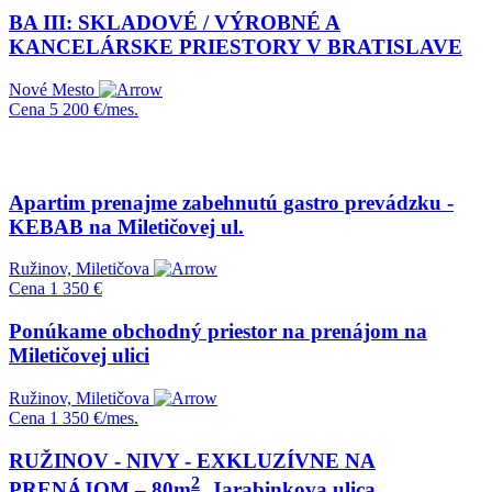
BA III: SKLADOVÉ / VÝROBNÉ A
KANCELÁRSKE PRIESTORY V BRATISLAVE
Nové Mesto
Cena
5 200 €/mes.
Apartim prenajme zabehnutú gastro prevádzku -
KEBAB na Miletičovej ul.
Ružinov, Miletičova
Cena
1 350 €
Ponúkame obchodný priestor na prenájom na
Miletičovej ulici
Ružinov, Miletičova
Cena
1 350 €/mes.
RUŽINOV - NIVY - EXKLUZÍVNE NA
2
PRENÁJOM – 80m
, Jarabinkova ulica