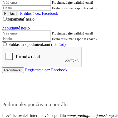
Prosím zadajte validný email
Heslo musí mať aspoň 6 znakov
Prihlásiť cez Facebook
zapamätať heslo
Zabudnuté heslo
Prosím zadajte validný email
Heslo musí mať aspoň 6 znakov
Súhlasím s podmienkami
(náhľad)
Registrácia cez Facebook
Podmienky
Podmienky používania portálu
Prevádzkovateľ internetového portálu
www.predajprenajom.sk
vydáv