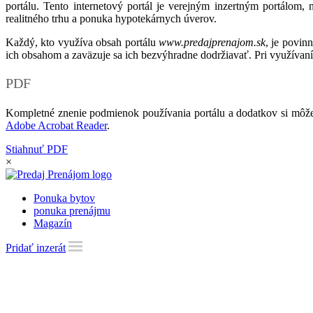
portálu. Tento internetový portál je verejným inzertným portálom,
realitného trhu a ponuka hypotekárnych úverov.
Každý, kto využíva obsah portálu
www.predajprenajom.sk
, je povin
ich obsahom a zaväzuje sa ich bezvýhradne dodržiavať. Pri využívaní
PDF
Kompletné znenie podmienok používania portálu a dodatkov si môže
Adobe Acrobat Reader
.
Stiahnuť PDF
×
Ponuka bytov
ponuka prenájmu
Magazín
Pridať inzerát