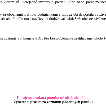
 na ktorom sú uverejnené inzeráty o predaji, kúpe alebo prenájme ne
ný sa oboznámiť s týmito podmienkami a tým, že obsah portálu využíva,
 obsahu Portálu musí návštevník dodržiavať taktiež všeobecne záväzné 
te stiahnuť vo formáte PDF. Pre bezproblémové prehliadanie tohoto 
Ľutujeme, zadaná ponuka už nie je aktuálna.
Vyberte si prosím zo zoznamu podobných ponúk: