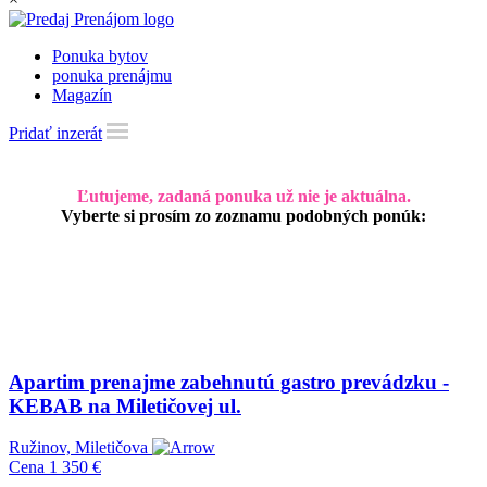
Ponuka bytov
ponuka prenájmu
Magazín
Pridať inzerát
Ľutujeme, zadaná ponuka už nie je aktuálna.
Vyberte si prosím zo zoznamu podobných ponúk:
Apartim prenajme zabehnutú gastro prevádzku -
KEBAB na Miletičovej ul.
Ružinov, Miletičova
Cena
1 350 €