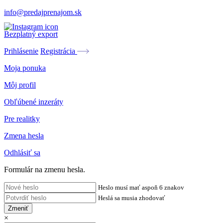
info@predajprenajom.sk
Bezplatný export
Prihlásenie
Registrácia
Moja ponuka
Môj profil
Obľúbené inzeráty
Pre realitky
Zmena hesla
Odhlásiť sa
Formulár na zmenu hesla.
Heslo musí mať aspoň 6 znakov
Heslá sa musia zhodovať
Zmeniť
×