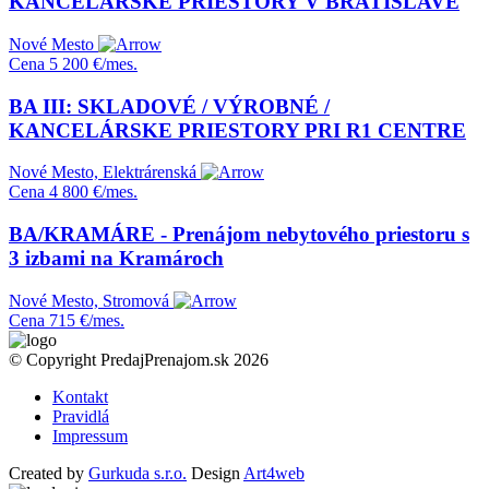
KANCELÁRSKE PRIESTORY V BRATISLAVE
Nové Mesto
Cena
5 200 €/mes.
BA III: SKLADOVÉ / VÝROBNÉ /
KANCELÁRSKE PRIESTORY PRI R1 CENTRE
Nové Mesto, Elektrárenská
Cena
4 800 €/mes.
BA/KRAMÁRE - Prenájom nebytového priestoru s
3 izbami na Kramároch
Nové Mesto, Stromová
Cena
715 €/mes.
© Copyright PredajPrenajom.sk 2026
Kontakt
Pravidlá
Impressum
Created by
Gurkuda s.r.o.
Design
Art4web