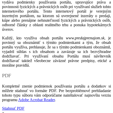
vydáva podmienky používania portálu, upravujúce práva a
povinnosti fyzických a právnických osôb pri využívaní služieb tohto
internetového portálu. Tento internetový portál je verejným
inzertným portálom, na ktorom sú uverejnené inzeráty o predaji,
kúpe alebo prenájme nehnuteľností fyzických a právnických osôb,
odborné články z oblasti realitného trhu a ponuka hypotekárnych
úverov.
Každý, kto využíva obsah portálu
www.predajprenajom.sk
, je
povinný sa oboznámiť s týmito podmienkami a tým, že obsah
portálu využíva, prehlasuje, že sa s týmito podmienkami oboznámil,
vyjadril súhlas s ich obsahom a zaväzuje sa ich bezvýhradne
dodržiavať. Pri využívaní obsahu Portálu musí návštevník
dodržiavať taktiež všeobecne záväzné právne predpisy, etické a
morálne pravidlá.
PDF
Kompletné znenie podmienok používania portálu a dodatkov si
môžete stiahnuť vo formáte PDF. Pre bezproblémové prehliadanie
tohoto typu súboru vám odporúčame nainštalovať najnovšiu verziu
programu
Adobe Acrobat Reader
.
Stiahnuť PDF
×