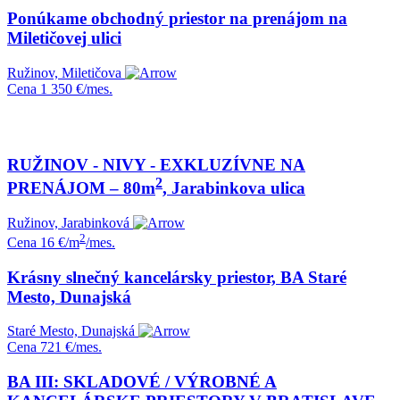
Ponúkame obchodný priestor na prenájom na
Miletičovej ulici
Ružinov, Miletičova
Cena
1 350 €/mes.
RUŽINOV - NIVY - EXKLUZÍVNE NA
2
PRENÁJOM – 80m
, Jarabinkova ulica
Ružinov, Jarabinková
2
Cena
16 €/m
/mes.
Krásny slnečný kancelársky priestor, BA Staré
Mesto, Dunajská
Staré Mesto, Dunajská
Cena
721 €/mes.
BA III: SKLADOVÉ / VÝROBNÉ A