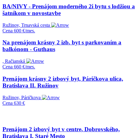
BA/NIVY - Prenájom moderného 2i bytu s lodžiou a
šatníkom v novostavbe
Ružinov, Trnavská cesta
Cena
600 €/mes.
Na prenájom krásny 2 izb. byt s parkovaním a
balkónom - Guthaus
, Račianská
Cena
660 €/mes.
Prenájom krásny 2 izbový byt, Páričkova ulica,
Bratislava II. Ružinov
Ružinov, Páričkova
Cena
630 €
Prenájom 2 izbový byt v centre, Dobrovského,
Bratislava I. Staré Mesto