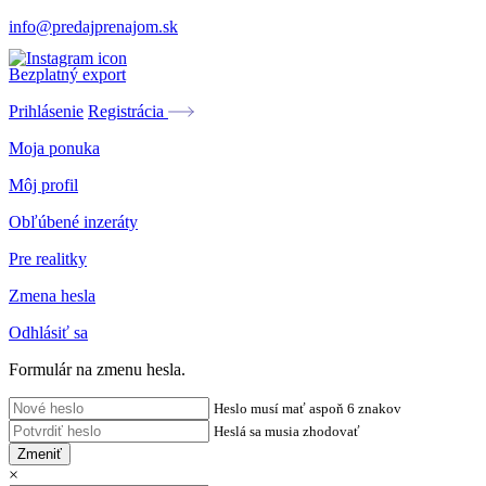
info@predajprenajom.sk
Bezplatný export
Prihlásenie
Registrácia
Moja ponuka
Môj profil
Obľúbené inzeráty
Pre realitky
Zmena hesla
Odhlásiť sa
Formulár na zmenu hesla.
Heslo musí mať aspoň 6 znakov
Heslá sa musia zhodovať
Zmeniť
×