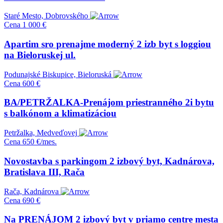
Staré Mesto, Dobrovského
Cena
1 000 €
Apartim sro prenajme moderný 2 izb byt s loggiou
na Bieloruskej ul.
Podunajské Biskupice, Bieloruská
Cena
600 €
BA/PETRŽALKA-Prenájom priestranného 2i bytu
s balkónom a klimatizáciou
Petržalka, Medveďovej
Cena
650 €/mes.
Novostavba s parkingom 2 izbový byt, Kadnárova,
Bratislava III, Rača
Rača, Kadnárova
Cena
690 €
Na PRENÁJOM 2 izbový byt v priamo centre mesta