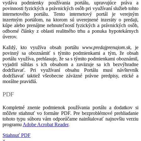
vydáva podmienky používania portálu, upravujúce práva a
povinnosti fyzických a právnických osôb pri využívaní služieb tohto
internetového portálu. Tento internetový portál je verejným
inzertným portálom, na ktorom sú uverejnené inzeráty o predaji,
kúpe alebo prenájme nehnuteľností fyzických a právnických osôb,
odborné články z oblasti realitného trhu a ponuka hypotekárnych
úverov.
Každý, kto využíva obsah portálu
www.predajprenajom.sk
, je
povinný sa oboznámiť s týmito podmienkami a tým, že obsah
portálu využíva, prehlasuje, že sa s týmito podmienkami oboznámil,
vyjadril súhlas s ich obsahom a zaväzuje sa ich bezvýhradne
dodržiavať. Pri využívaní obsahu Portálu musí návštevník
dodržiavať taktiež všeobecne záväzné právne predpisy, etické a
morálne pravidlá.
PDF
Kompletné znenie podmienok používania portálu a dodatkov si
môžete stiahnuť vo formáte PDF. Pre bezproblémové prehliadanie
tohoto typu súboru vám odporúčame nainštalovať najnovšiu verziu
programu
Adobe Acrobat Reader
.
Stiahnuť PDF
×