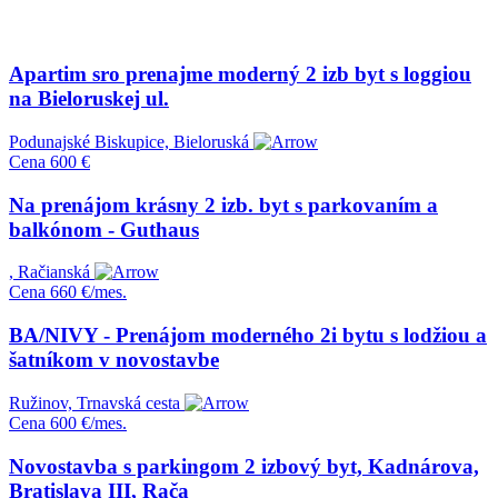
Apartim sro prenajme moderný 2 izb byt s loggiou
na Bieloruskej ul.
Podunajské Biskupice, Bieloruská
Cena
600 €
Na prenájom krásny 2 izb. byt s parkovaním a
balkónom - Guthaus
, Račianská
Cena
660 €/mes.
BA/NIVY - Prenájom moderného 2i bytu s lodžiou a
šatníkom v novostavbe
Ružinov, Trnavská cesta
Cena
600 €/mes.
Novostavba s parkingom 2 izbový byt, Kadnárova,
Bratislava III, Rača