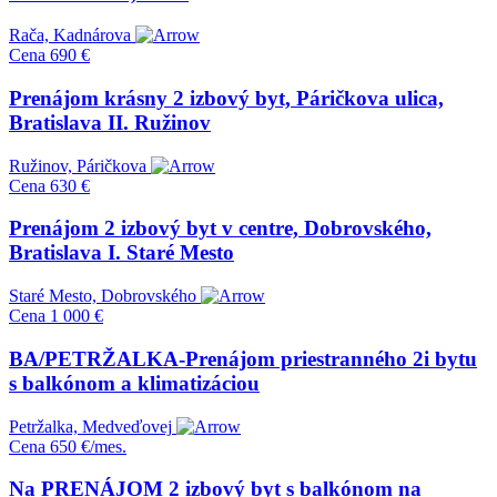
Rača, Kadnárova
Cena
690 €
Prenájom krásny 2 izbový byt, Páričkova ulica,
Bratislava II. Ružinov
Ružinov, Páričkova
Cena
630 €
Prenájom 2 izbový byt v centre, Dobrovského,
Bratislava I. Staré Mesto
Staré Mesto, Dobrovského
Cena
1 000 €
BA/PETRŽALKA-Prenájom priestranného 2i bytu
s balkónom a klimatizáciou
Petržalka, Medveďovej
Cena
650 €/mes.
Na PRENÁJOM 2 izbový byt s balkónom na