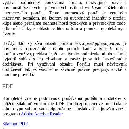
vydáva podmienky používania portálu, upravujúce práva a
povinnosti fyzických a právnických osôb pri využívaní služieb tohto
internetového portálu. Tento internetový portál je verejným
inzertným portálom, na ktorom sú uverejnené inzeráty o predaji,
kúpe alebo prenájme nehnuteľností fyzických a právnických osôb,
odborné články z oblasti realitného trhu a ponuka hypotekárnych
úverov.
Každý, kto využíva obsah portálu
www.predajprenajom.sk
, je
povinný sa oboznámiť s týmito podmienkami a tým, že obsah
portálu využíva, prehlasuje, že sa s týmito podmienkami oboznámil,
vyjadril súhlas s ich obsahom a zaväzuje sa ich bezvýhradne
dodržiavať. Pri využívaní obsahu Portálu musí návštevník
dodržiavať taktiež všeobecne záväzné právne predpisy, etické a
morálne pravidlá.
PDF
Kompletné znenie podmienok používania portálu a dodatkov si
môžete stiahnuť vo formáte PDF. Pre bezproblémové prehliadanie
tohoto typu súboru vám odporúčame nainštalovať najnovšiu verziu
programu
Adobe Acrobat Reader
.
Stiahnuť PDF
×