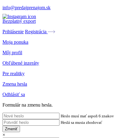
info@predajprenajom.sk
Bezplatný export
Prihlásenie
Registrácia
Moja ponuka
Môj profil
Obľúbené inzeráty
Pre realitky
Zmena hesla
Odhlásiť sa
Formulár na zmenu hesla.
Heslo musí mať aspoň 6 znakov
Heslá sa musia zhodovať
Zmeniť
×