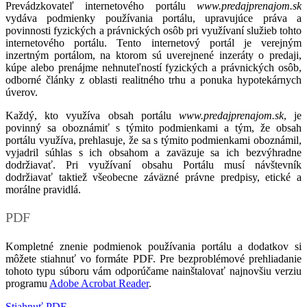
Prevádzkovateľ internetového portálu
www.predajprenajom.sk
vydáva podmienky používania portálu, upravujúce práva a
povinnosti fyzických a právnických osôb pri využívaní služieb tohto
internetového portálu. Tento internetový portál je verejným
inzertným portálom, na ktorom sú uverejnené inzeráty o predaji,
kúpe alebo prenájme nehnuteľností fyzických a právnických osôb,
odborné články z oblasti realitného trhu a ponuka hypotekárnych
úverov.
Každý, kto využíva obsah portálu
www.predajprenajom.sk
, je
povinný sa oboznámiť s týmito podmienkami a tým, že obsah
portálu využíva, prehlasuje, že sa s týmito podmienkami oboznámil,
vyjadril súhlas s ich obsahom a zaväzuje sa ich bezvýhradne
dodržiavať. Pri využívaní obsahu Portálu musí návštevník
dodržiavať taktiež všeobecne záväzné právne predpisy, etické a
morálne pravidlá.
PDF
Kompletné znenie podmienok používania portálu a dodatkov si
môžete stiahnuť vo formáte PDF. Pre bezproblémové prehliadanie
tohoto typu súboru vám odporúčame nainštalovať najnovšiu verziu
programu
Adobe Acrobat Reader
.
Stiahnuť PDF