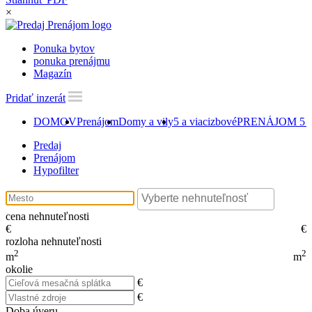
×
Ponuka bytov
ponuka prenájmu
Magazín
Pridať inzerát
DOMOV
Prenájom
Domy a vily
5 a viacizbové
PRENÁJOM 5 iz
Predaj
Prenájom
Hypofilter
cena nehnuteľnosti
€
€
rozloha nehnuteľnosti
2
2
m
m
okolie
€
€
Doba úveru