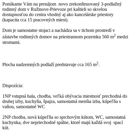
Ponúkame Vám na prenájom novo zrekonštruovaný 3-podlažný
rodinný dom v Ružinove-Prievoze pri kaštieli so skvelou
dostupnosťou do centra vhodný aj ako kancelárske priestory
(kapacita cca 15 pracovných miest).
Dom je samostatne stojaci a nachádza sa v tichom prostredí v
2
zástavbe rodinných domov na priestrannom pozemku 560 m
medzi
stromami.
2
Plocha nadzemných podlaží predstavuje cca 165 m
.
Dispozícia:
1NP vstupná hala, chodba, veľká obývacia miestnosť prechodná do
druhej izby, kuchyňa, špajza, samostatná menšia izba, kúpeľňa s
vaňou, samostatné WC
2NP chodba, nová kúpeľňa so sprchovým kútom, WC, samostatná
kuchynka, dve nepriechodné spálne, ktoré majú každá svoj spací
kút.