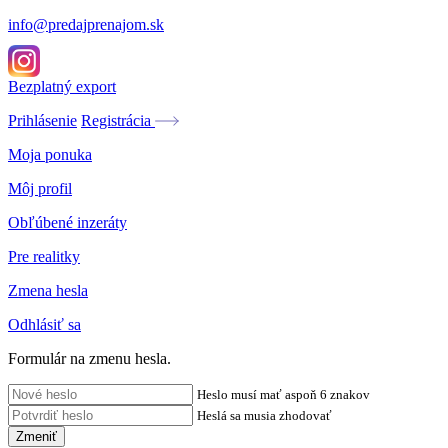
info@predajprenajom.sk
Bezplatný export
Prihlásenie
Registrácia
Moja ponuka
Môj profil
Obľúbené inzeráty
Pre realitky
Zmena hesla
Odhlásiť sa
Formulár na zmenu hesla.
Heslo musí mať aspoň 6 znakov
Heslá sa musia zhodovať
Zmeniť