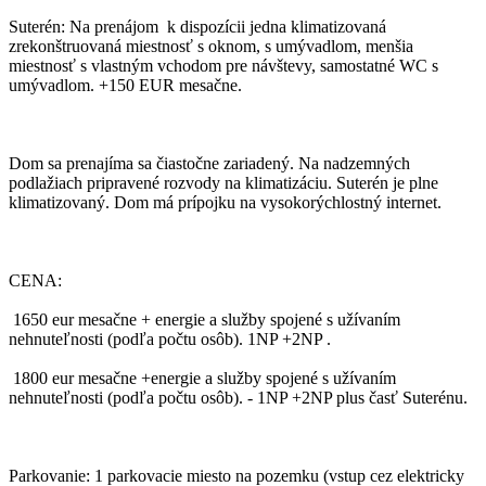
Suterén: Na prenájom k dispozícii jedna klimatizovaná
zrekonštruovaná miestnosť s oknom, s umývadlom, menšia
miestnosť s vlastným vchodom pre návštevy, samostatné WC s
umývadlom. +150 EUR mesačne.
Dom sa prenajíma sa čiastočne zariadený. Na nadzemných
podlažiach pripravené rozvody na klimatizáciu. Suterén je plne
klimatizovaný. Dom má prípojku na vysokorýchlostný internet.
CENA:
1650 eur mesačne + energie a služby spojené s užívaním
nehnuteľnosti (podľa počtu osôb). 1NP +2NP .
1800 eur mesačne +energie a služby spojené s užívaním
nehnuteľnosti (podľa počtu osôb). - 1NP +2NP plus časť Suterénu.
Parkovanie: 1 parkovacie miesto na pozemku (vstup cez elektricky