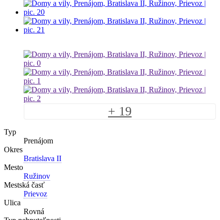
+ 19
Typ
Prenájom
Okres
Bratislava II
Mesto
Ružinov
Mestská časť
Prievoz
Ulica
Rovná