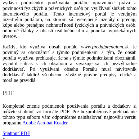
vydáva podmienky používania portálu, upravujúce práva a
povinnosti fyzických a právnických osôb pri využívaní služieb tohto
internetového portálu. Tento internetový portál je verejným
inzertným portálom, na ktorom sú uverejnené inzeráty o predaji,
kúpe alebo prenájme nehnuteľností fyzických a právnických osôb,
odborné články z oblasti realitného trhu a ponuka hypotekárnych
úverov.
Každý, kto využíva obsah portálu
www.predajprenajom.sk
, je
povinný sa oboznámiť s týmito podmienkami a tým, že obsah
portálu využíva, prehlasuje, že sa s týmito podmienkami oboznámil,
vyjadril súhlas s ich obsahom a zaväzuje sa ich bezvýhradne
dodržiavať. Pri využívaní obsahu Portálu musí návštevník
dodržiavať taktiež všeobecne záväzné právne predpisy, etické a
morálne pravidlá.
PDF
Kompletné znenie podmienok používania portálu a dodatkov si
môžete stiahnuť vo formáte PDF. Pre bezproblémové prehliadanie
tohoto typu súboru vám odporúčame nainštalovať najnovšiu verziu
programu
Adobe Acrobat Reader
.
Stiahnuť PDF
×