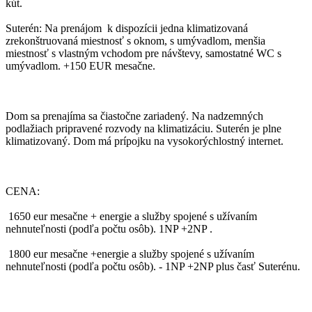
kút.
Suterén: Na prenájom k dispozícii jedna klimatizovaná
zrekonštruovaná miestnosť s oknom, s umývadlom, menšia
miestnosť s vlastným vchodom pre návštevy, samostatné WC s
umývadlom. +150 EUR mesačne.
Dom sa prenajíma sa čiastočne zariadený. Na nadzemných
podlažiach pripravené rozvody na klimatizáciu. Suterén je plne
klimatizovaný. Dom má prípojku na vysokorýchlostný internet.
CENA:
1650 eur mesačne + energie a služby spojené s užívaním
nehnuteľnosti (podľa počtu osôb). 1NP +2NP .
1800 eur mesačne +energie a služby spojené s užívaním
nehnuteľnosti (podľa počtu osôb). - 1NP +2NP plus časť Suterénu.