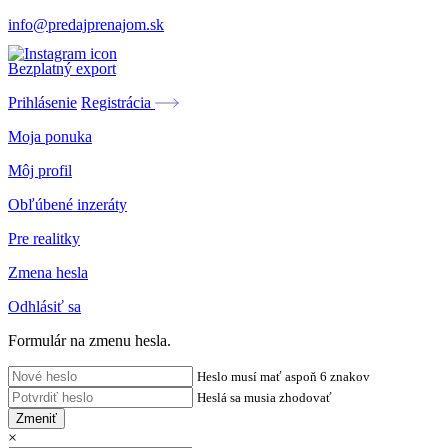
info@predajprenajom.sk
Bezplatný export
Prihlásenie
Registrácia
Moja ponuka
Môj profil
Obľúbené inzeráty
Pre realitky
Zmena hesla
Odhlásiť sa
Formulár na zmenu hesla.
Heslo musí mať aspoň 6 znakov
Heslá sa musia zhodovať
Zmeniť
×