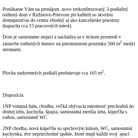
Ponúkame Vám na prenájom novo zrekonštruovaný 3-podlažný
rodinný dom v Ružinove-Prievoze pri kaštieli so skvelou
dostupnosťou do centra vhodný aj ako kancelárske priestory
(kapacita cca 15 pracovných miest).
Dom je samostatne stojaci a nachádza sa v tichom prostredí v
2
zástavbe rodinných domov na priestrannom pozemku 560 m
medzi
stromami.
2
Plocha nadzemných podlaží predstavuje cca 165 m
.
Dispozícia:
1NP vstupná hala, chodba, veľká obývacia miestnosť prechodná do
druhej izby, kuchyňa, špajza, samostatná menšia izba, kúpeľňa s
vaňou, samostatné WC
2NP chodba, nová kúpeľňa so sprchovým kútom, WC, samostatná
kuchynka, dve nepriechodné spálne, ktoré majú každá svoj spací