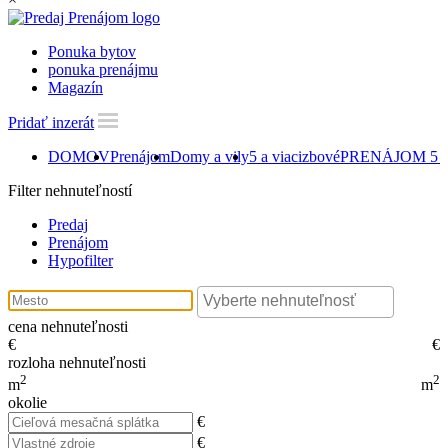
Ponuka bytov
ponuka prenájmu
Magazín
Pridať inzerát
DOMOV
Prenájom
Domy a vily
5 a viacizbové
PRENÁJOM 5 iz
Filter nehnuteľností
Predaj
Prenájom
Hypofilter
cena nehnuteľnosti
€
€
rozloha nehnuteľnosti
2
2
m
m
okolie
€
€