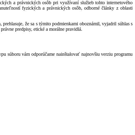
kých a právnických osôb pri využívaní služieb tohto internetového
hnuteľností fyzických a právnických osôb, odborné články z oblasti
 prehlasuje, že sa s týmito podmienkami oboznámil, vyjadril súhlas s
právne predpisy, etické a morálne pravidlá.
typu súboru vám odporúčame nainštalovať najnovšiu verziu programu