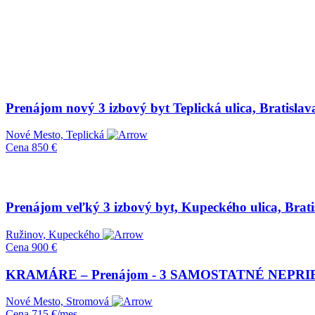
Prenájom nový 3 izbový byt Teplická ulica, Bratislav
Nové Mesto, Teplická
Cena
850 €
Prenájom veľký 3 izbový byt, Kupeckého ulica, Brati
Ružinov, Kupeckého
Cena
900 €
KRAMÁRE – Prenájom - 3 SAMOSTATNÉ NEPRIEC
Nové Mesto, Stromová
Cena
715 €/mes.