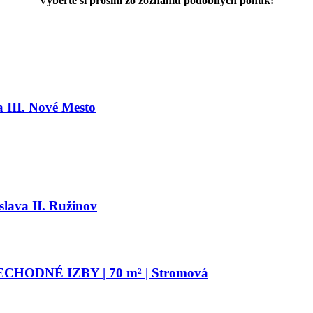
Vyberte si prosím zo zoznamu podobných ponúk:
a III. Nové Mesto
slava II. Ružinov
HODNÉ IZBY | 70 m² | Stromová