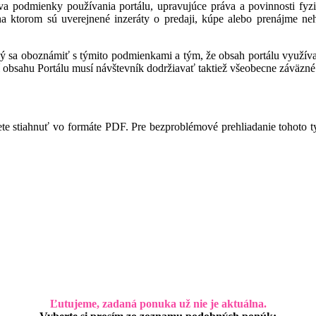
a podmienky používania portálu, upravujúce práva a povinnosti fyzic
 na ktorom sú uverejnené inzeráty o predaji, kúpe alebo prenájme ne
ný sa oboznámiť s týmito podmienkami a tým, že obsah portálu využíva,
 obsahu Portálu musí návštevník dodržiavať taktiež všeobecne záväzné 
te stiahnuť vo formáte PDF. Pre bezproblémové prehliadanie tohoto 
Ľutujeme, zadaná ponuka už nie je aktuálna.