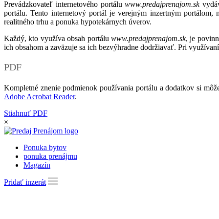
Prevádzkovateľ internetového portálu
www.predajprenajom.sk
vydáv
portálu. Tento internetový portál je verejným inzertným portálom,
realitného trhu a ponuka hypotekárnych úverov.
Každý, kto využíva obsah portálu
www.predajprenajom.sk
, je povin
ich obsahom a zaväzuje sa ich bezvýhradne dodržiavať. Pri využívaní
PDF
Kompletné znenie podmienok používania portálu a dodatkov si môže
Adobe Acrobat Reader
.
Stiahnuť PDF
×
Ponuka bytov
ponuka prenájmu
Magazín
Pridať inzerát