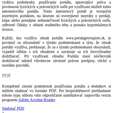
vydáva podmienky používania portálu, upravujúce práva a
povinnosti fyzických a právnických osôb pri využívaní služieb tohto
internetového portálu. Tento internetový portál je verejným
inzertným portálom, na ktorom sú uverejnené inzeráty o predaji,
kúpe alebo prenájme nehnuteľností fyzických a právnických osôb,
odborné články z oblasti realitného trhu a ponuka hypotekárnych
úverov.
Každý, kto využíva obsah portálu
www.predajprenajom.sk
, je
povinný sa oboznámiť s týmito podmienkami a tým, že obsah
portálu využíva, prehlasuje, že sa s týmito podmienkami oboznámil,
vyjadril súhlas s ich obsahom a zaväzuje sa ich bezvýhradne
dodržiavať. Pri využívaní obsahu Portálu musí návštevník
dodržiavať taktiež všeobecne záväzné právne predpisy, etické a
morálne pravidlá.
PDF
Kompletné znenie podmienok používania portálu a dodatkov si
môžete stiahnuť vo formáte PDF. Pre bezproblémové prehliadanie
tohoto typu súboru vám odporúčame nainštalovať najnovšiu verziu
programu
Adobe Acrobat Reader
.
Stiahnuť PDF
×