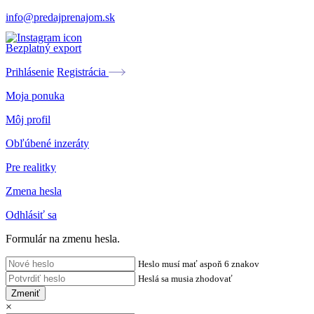
info@predajprenajom.sk
Bezplatný export
Prihlásenie
Registrácia
Moja ponuka
Môj profil
Obľúbené inzeráty
Pre realitky
Zmena hesla
Odhlásiť sa
Formulár na zmenu hesla.
Heslo musí mať aspoň 6 znakov
Heslá sa musia zhodovať
Zmeniť
×