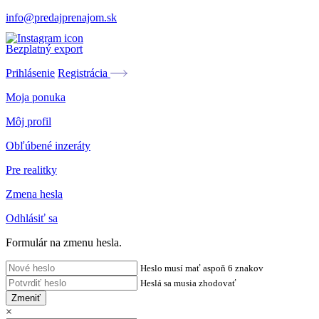
info@predajprenajom.sk
Bezplatný export
Prihlásenie
Registrácia
Moja ponuka
Môj profil
Obľúbené inzeráty
Pre realitky
Zmena hesla
Odhlásiť sa
Formulár na zmenu hesla.
Heslo musí mať aspoň 6 znakov
Heslá sa musia zhodovať
Zmeniť
×