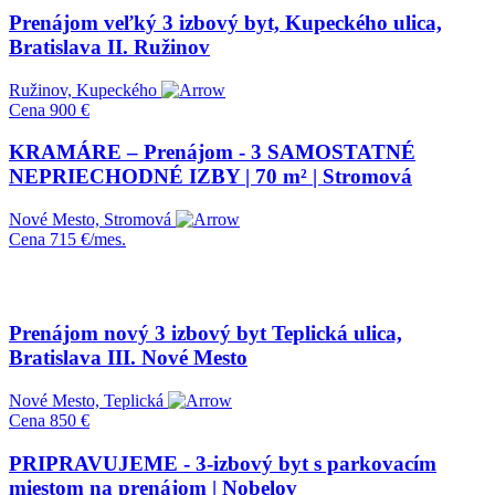
Prenájom veľký 3 izbový byt, Kupeckého ulica,
Bratislava II. Ružinov
Ružinov, Kupeckého
Cena
900 €
KRAMÁRE – Prenájom - 3 SAMOSTATNÉ
NEPRIECHODNÉ IZBY | 70 m² | Stromová
Nové Mesto, Stromová
Cena
715 €/mes.
Prenájom nový 3 izbový byt Teplická ulica,
Bratislava III. Nové Mesto
Nové Mesto, Teplická
Cena
850 €
PRIPRAVUJEME - 3-izbový byt s parkovacím
miestom na prenájom | Nobelov