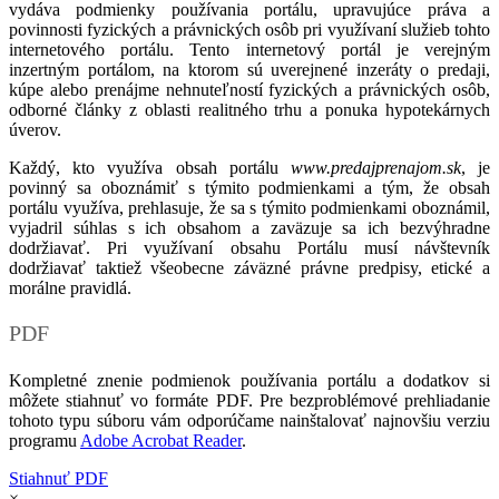
vydáva podmienky používania portálu, upravujúce práva a
povinnosti fyzických a právnických osôb pri využívaní služieb tohto
internetového portálu. Tento internetový portál je verejným
inzertným portálom, na ktorom sú uverejnené inzeráty o predaji,
kúpe alebo prenájme nehnuteľností fyzických a právnických osôb,
odborné články z oblasti realitného trhu a ponuka hypotekárnych
úverov.
Každý, kto využíva obsah portálu
www.predajprenajom.sk
, je
povinný sa oboznámiť s týmito podmienkami a tým, že obsah
portálu využíva, prehlasuje, že sa s týmito podmienkami oboznámil,
vyjadril súhlas s ich obsahom a zaväzuje sa ich bezvýhradne
dodržiavať. Pri využívaní obsahu Portálu musí návštevník
dodržiavať taktiež všeobecne záväzné právne predpisy, etické a
morálne pravidlá.
PDF
Kompletné znenie podmienok používania portálu a dodatkov si
môžete stiahnuť vo formáte PDF. Pre bezproblémové prehliadanie
tohoto typu súboru vám odporúčame nainštalovať najnovšiu verziu
programu
Adobe Acrobat Reader
.
Stiahnuť PDF
×