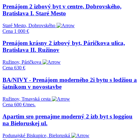
Prenájom 2 izbový byt v centre, Dobrovského,
Bratislava I. Staré Mesto
Staré Mesto, Dobrovského
Cena
1 000 €
Prenájom krásny 2 izbový byt, Páričkova ulica,
Bratislava II. Ružinov
Ružinov, Páričkova
Cena
630 €
BA/NIVY - Prenájom moderného 2i bytu s lodžiou a
šatníkom v novostavbe
Ružinov, Trnavská cesta
Cena
600 €/mes.
Apartim sro prenajme moderný 2 izb byt s loggiou
na Bieloruskej ul.
Podunajské Biskupice, Bieloruská