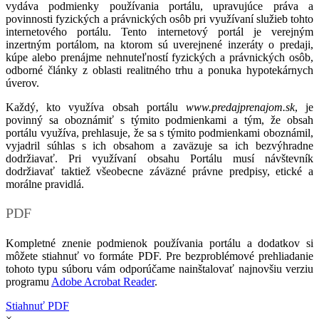
vydáva podmienky používania portálu, upravujúce práva a
povinnosti fyzických a právnických osôb pri využívaní služieb tohto
internetového portálu. Tento internetový portál je verejným
inzertným portálom, na ktorom sú uverejnené inzeráty o predaji,
kúpe alebo prenájme nehnuteľností fyzických a právnických osôb,
odborné články z oblasti realitného trhu a ponuka hypotekárnych
úverov.
Každý, kto využíva obsah portálu
www.predajprenajom.sk
, je
povinný sa oboznámiť s týmito podmienkami a tým, že obsah
portálu využíva, prehlasuje, že sa s týmito podmienkami oboznámil,
vyjadril súhlas s ich obsahom a zaväzuje sa ich bezvýhradne
dodržiavať. Pri využívaní obsahu Portálu musí návštevník
dodržiavať taktiež všeobecne záväzné právne predpisy, etické a
morálne pravidlá.
PDF
Kompletné znenie podmienok používania portálu a dodatkov si
môžete stiahnuť vo formáte PDF. Pre bezproblémové prehliadanie
tohoto typu súboru vám odporúčame nainštalovať najnovšiu verziu
programu
Adobe Acrobat Reader
.
Stiahnuť PDF
×