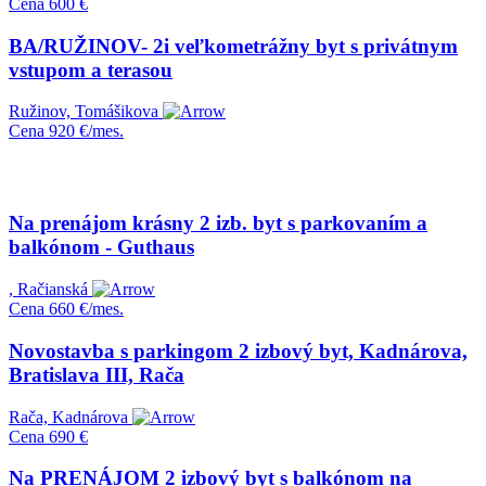
Cena
600 €
BA/RUŽINOV- 2i veľkometrážny byt s privátnym
vstupom a terasou
Ružinov, Tomášikova
Cena
920 €/mes.
Na prenájom krásny 2 izb. byt s parkovaním a
balkónom - Guthaus
, Račianská
Cena
660 €/mes.
Novostavba s parkingom 2 izbový byt, Kadnárova,
Bratislava III, Rača
Rača, Kadnárova
Cena
690 €
Na PRENÁJOM 2 izbový byt s balkónom na