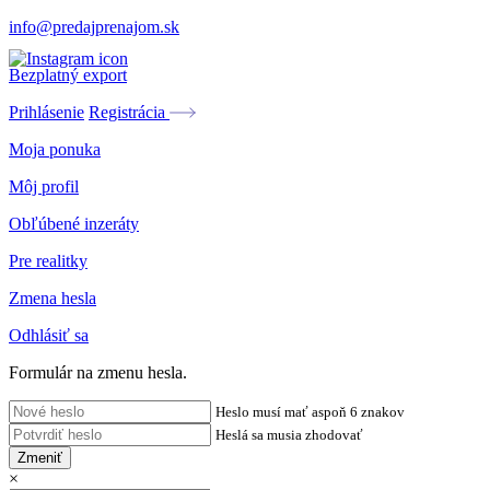
info@predajprenajom.sk
Bezplatný export
Prihlásenie
Registrácia
Moja ponuka
Môj profil
Obľúbené inzeráty
Pre realitky
Zmena hesla
Odhlásiť sa
Formulár na zmenu hesla.
Heslo musí mať aspoň 6 znakov
Heslá sa musia zhodovať
Zmeniť
×