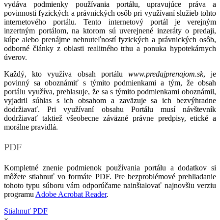
vydáva podmienky používania portálu, upravujúce práva a
povinnosti fyzických a právnických osôb pri využívaní služieb tohto
internetového portálu. Tento internetový portál je verejným
inzertným portálom, na ktorom sú uverejnené inzeráty o predaji,
kúpe alebo prenájme nehnuteľností fyzických a právnických osôb,
odborné články z oblasti realitného trhu a ponuka hypotekárnych
úverov.
Každý, kto využíva obsah portálu
www.predajprenajom.sk
, je
povinný sa oboznámiť s týmito podmienkami a tým, že obsah
portálu využíva, prehlasuje, že sa s týmito podmienkami oboznámil,
vyjadril súhlas s ich obsahom a zaväzuje sa ich bezvýhradne
dodržiavať. Pri využívaní obsahu Portálu musí návštevník
dodržiavať taktiež všeobecne záväzné právne predpisy, etické a
morálne pravidlá.
PDF
Kompletné znenie podmienok používania portálu a dodatkov si
môžete stiahnuť vo formáte PDF. Pre bezproblémové prehliadanie
tohoto typu súboru vám odporúčame nainštalovať najnovšiu verziu
programu
Adobe Acrobat Reader
.
Stiahnuť PDF
×