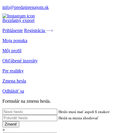
info@predajprenajom.sk
Bezplatný export
Prihlásenie
Registrácia
Moja ponuka
Môj profil
Obľúbené inzeráty
Pre realitky
Zmena hesla
Odhlásiť sa
Formulár na zmenu hesla.
Heslo musí mať aspoň 6 znakov
Heslá sa musia zhodovať
Zmeniť
×