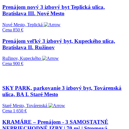
Prenájom nový 3 izbový byt Teplická ulica,
Bratislava III. Nové Mesto
Nové Mesto, Teplická
Cena
850 €
Prenájom veľký 3 izbový byt, Kupeckého ulica,
Bratislava II. Ružinov
Ružinov, Kupeckého
Cena
900 €
SKY PARK, parkovanie 3 izbový byt, Továrenská
ulica, BA I. Staré Mesto
Staré Mesto, Továrenská
Cena
1 650 €
KRAMÁRE – Prenájom - 3 SAMOSTATNÉ
NEPRIECHODNÉ IZBY | 70 m² | Stromová