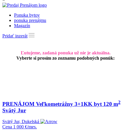
Ponuka bytov
ponuka prenájmu
Magazín
Pridať inzerát
Ľutujeme, zadaná ponuka už nie je aktuálna.
Vyberte si prosím zo zoznamu podobných ponúk:
2
PRENÁJOM Veľkometrážny 3+1KK byt 120 m
Svätý Jur
Svätý Jur, Dukelská
Cena
1 000 €/mes.