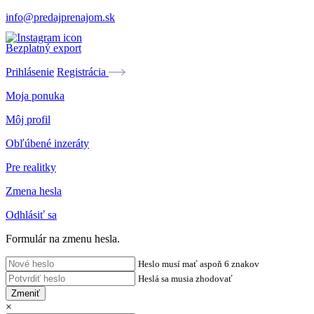
info@predajprenajom.sk
Bezplatný export
Prihlásenie
Registrácia
Moja ponuka
Môj profil
Obľúbené inzeráty
Pre realitky
Zmena hesla
Odhlásiť sa
Formulár na zmenu hesla.
Heslo musí mať aspoň 6 znakov
Heslá sa musia zhodovať
Zmeniť
×