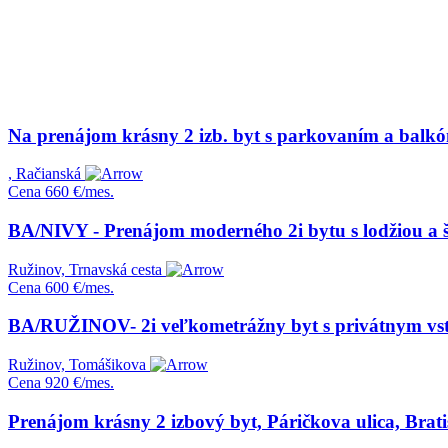
Na prenájom krásny 2 izb. byt s parkovaním a balk
, Račianská
Cena
660 €/mes.
BA/NIVY - Prenájom moderného 2i bytu s lodžiou a 
Ružinov, Trnavská cesta
Cena
600 €/mes.
BA/RUŽINOV- 2i veľkometrážny byt s privátnym vs
Ružinov, Tomášikova
Cena
920 €/mes.
Prenájom krásny 2 izbový byt, Páričkova ulica, Brati