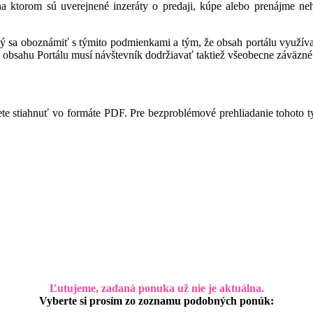
 na ktorom sú uverejnené inzeráty o predaji, kúpe alebo prenájme ne
ný sa oboznámiť s týmito podmienkami a tým, že obsah portálu využíva,
 obsahu Portálu musí návštevník dodržiavať taktiež všeobecne záväzné 
te stiahnuť vo formáte PDF. Pre bezproblémové prehliadanie tohoto 
Ľutujeme, zadaná ponuka už nie je aktuálna.
Vyberte si prosím zo zoznamu podobných ponúk: