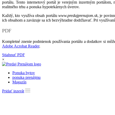
portálu. Tento internetový portál je verejným inzertným portálom,
realitného trhu a ponuka hypotekárnych úverov.
Každý, kto využíva obsah portálu
www.predajprenajom.sk
, je povin
ich obsahom a zaväzuje sa ich bezvýhradne dodržiavať. Pri využívaní
PDF
Kompletné znenie podmienok používania portálu a dodatkov si môže
Adobe Acrobat Reader
.
Stiahnuť PDF
×
Ponuka bytov
ponuka prenájmu
Magazín
Pridať inzerát