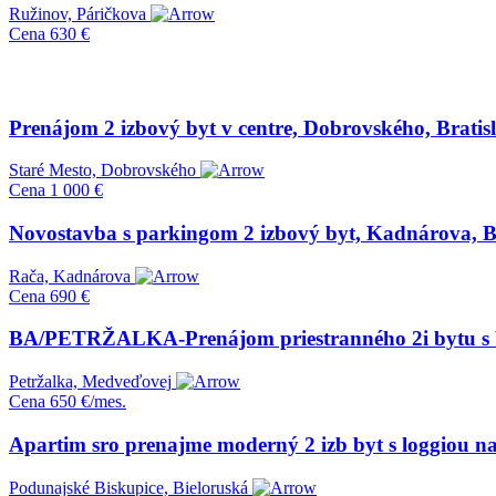
Ružinov, Páričkova
Cena
630 €
Prenájom 2 izbový byt v centre, Dobrovského, Bratisl
Staré Mesto, Dobrovského
Cena
1 000 €
Novostavba s parkingom 2 izbový byt, Kadnárova, Br
Rača, Kadnárova
Cena
690 €
BA/PETRŽALKA-Prenájom priestranného 2i bytu s b
Petržalka, Medveďovej
Cena
650 €/mes.
Apartim sro prenajme moderný 2 izb byt s loggiou na 
Podunajské Biskupice, Bieloruská