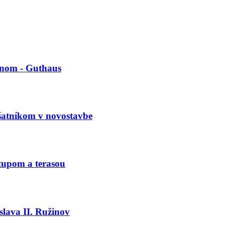
ónom - Guthaus
šatníkom v novostavbe
tupom a terasou
slava II. Ružinov