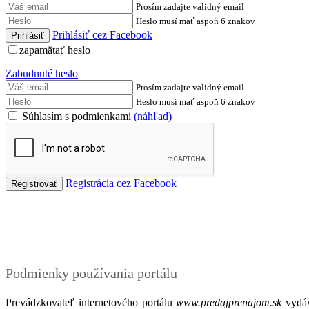
Prosím zadajte validný email
Heslo musí mať aspoň 6 znakov
Prihlásiť cez Facebook
zapamätať heslo
Zabudnuté heslo
Prosím zadajte validný email
Heslo musí mať aspoň 6 znakov
Súhlasím s podmienkami
(náhľad)
Registrácia cez Facebook
Podmienky
Podmienky používania portálu
Prevádzkovateľ internetového portálu
www.predajprenajom.sk
vydáv