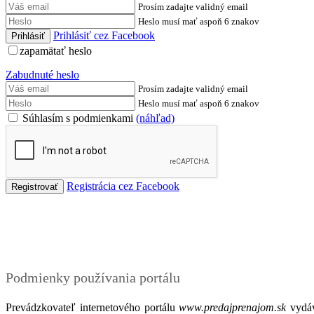
Prosím zadajte validný email
Heslo musí mať aspoň 6 znakov
Prihlásiť cez Facebook
zapamätať heslo
Zabudnuté heslo
Prosím zadajte validný email
Heslo musí mať aspoň 6 znakov
Súhlasím s podmienkami
(náhľad)
Registrácia cez Facebook
Podmienky
Podmienky používania portálu
Prevádzkovateľ internetového portálu
www.predajprenajom.sk
vydáv