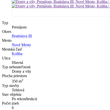
Typ
Prenájom
Okres
Bratislava III
Mesto
Nové Mesto
Mestská časť
Koliba
Ulica
Hlavná
Typ nehnuteľnosti
Domy a vily
Plocha priestoru
2
350 m
Typ stavby
Tehlová
Stav objektu
Po rekonštrukcii
Počet izieb
6