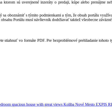
 na ktorom sú uverejnené inzeráty o predaji, kúpe alebo prenájme ne
ný sa oboznámiť s týmito podmienkami a tým, že obsah portálu využíva,
 obsahu Portálu musí návštevník dodržiavať taktiež všeobecne záväzné 
te stiahnuť vo formáte PDF. Pre bezproblémové prehliadanie tohoto 
room spacious house with great views Koliba Nové Mesto EXPIS 