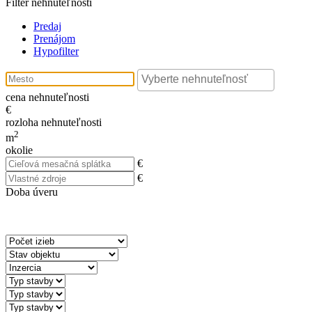
Filter nehnuteľností
Predaj
Prenájom
Hypofilter
cena nehnuteľnosti
€
rozloha nehnuteľnosti
2
m
okolie
€
€
Doba úveru