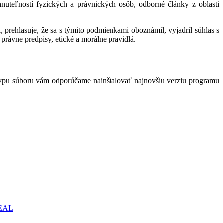
hnuteľností fyzických a právnických osôb, odborné články z oblasti
 prehlasuje, že sa s týmito podmienkami oboznámil, vyjadril súhlas s
právne predpisy, etické a morálne pravidlá.
typu súboru vám odporúčame nainštalovať najnovšiu verziu programu
REAL