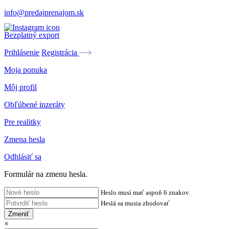
info@predajprenajom.sk
Bezplatný export
Prihlásenie
Registrácia
Moja ponuka
Môj profil
Obľúbené inzeráty
Pre realitky
Zmena hesla
Odhlásiť sa
Formulár na zmenu hesla.
Heslo musí mať aspoň 6 znakov
Heslá sa musia zhodovať
Zmeniť
×