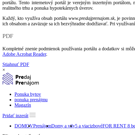
portálu. Tento internetový portál je verejným inzertným portálom,
realitného trhu a ponuka hypotekárnych úverov.
Každý, kto využíva obsah portálu
www.predajprenajom.sk
, je povin
ich obsahom a zaväzuje sa ich bezvýhradne dodržiavať. Pri využívaní
PDF
Kompletné znenie podmienok používania portálu a dodatkov si môže
Adobe Acrobat Reader
.
Stiahnuť PDF
×
Ponuka bytov
ponuka prenájmu
Magazín
Pridať inzerát
DOMOV
Prenájom
Domy a vily
5 a viacizbové
FOR RENT 8 bed