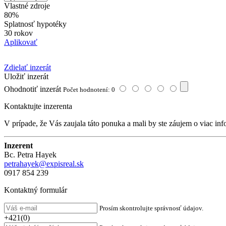
Vlastné zdroje
80%
Splatnosť hypotéky
30 rokov
Aplikovať
Zdielať inzerát
Uložiť inzerát
Ohodnotiť inzerát
Počet hodnotení: 0
Kontaktujte inzerenta
V prípade, že Vás zaujala táto ponuka a mali by ste záujem o viac inf
Inzerent
Bc. Petra Hayek
petrahayek@expisreal.sk
0917 854 239
Kontaktný formulár
Prosím skontrolujte správnosť údajov.
+421(0)