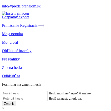
info@predajprenajom.sk
Bezplatný export
Prihlásenie
Registrácia
Moja ponuka
Môj profil
Obľúbené inzeráty
Pre realitky
Zmena hesla
Odhlásiť sa
Formulár na zmenu hesla.
Heslo musí mať aspoň 6 znakov
Heslá sa musia zhodovať
Zmeniť
×