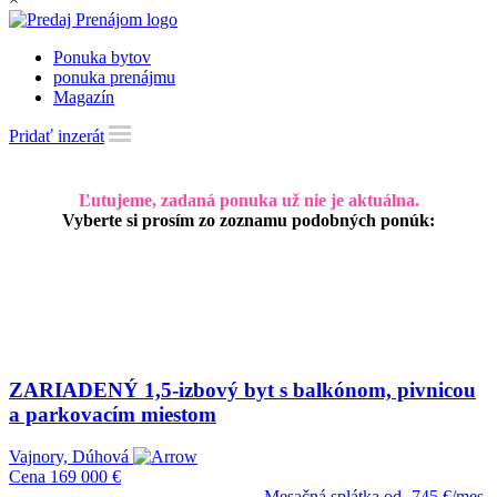
Ponuka bytov
ponuka prenájmu
Magazín
Pridať inzerát
Ľutujeme, zadaná ponuka už nie je aktuálna.
Vyberte si prosím zo zoznamu podobných ponúk:
ZARIADENÝ 1,5-izbový byt s balkónom, pivnicou
a parkovacím miestom
Vajnory, Dúhová
Cena
169 000 €
Mesačná splátka od
745 €/mes.