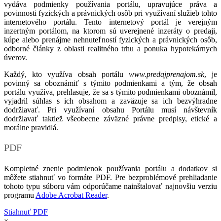
vydáva podmienky používania portálu, upravujúce práva a
povinnosti fyzických a právnických osôb pri využívaní služieb tohto
internetového portálu. Tento internetový portál je verejným
inzertným portálom, na ktorom sú uverejnené inzeráty o predaji,
kúpe alebo prenájme nehnuteľností fyzických a právnických osôb,
odborné články z oblasti realitného trhu a ponuka hypotekárnych
úverov.
Každý, kto využíva obsah portálu
www.predajprenajom.sk
, je
povinný sa oboznámiť s týmito podmienkami a tým, že obsah
portálu využíva, prehlasuje, že sa s týmito podmienkami oboznámil,
vyjadril súhlas s ich obsahom a zaväzuje sa ich bezvýhradne
dodržiavať. Pri využívaní obsahu Portálu musí návštevník
dodržiavať taktiež všeobecne záväzné právne predpisy, etické a
morálne pravidlá.
PDF
Kompletné znenie podmienok používania portálu a dodatkov si
môžete stiahnuť vo formáte PDF. Pre bezproblémové prehliadanie
tohoto typu súboru vám odporúčame nainštalovať najnovšiu verziu
programu
Adobe Acrobat Reader
.
Stiahnuť PDF
×