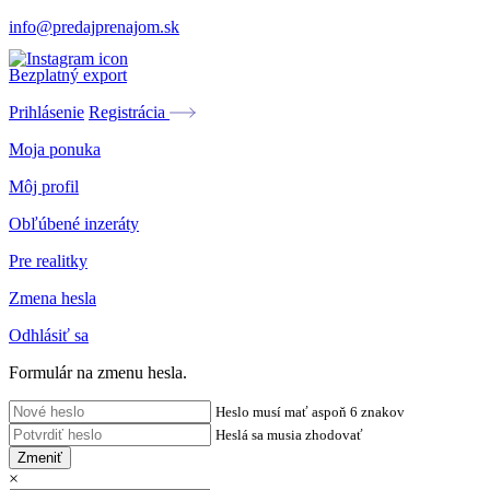
info@predajprenajom.sk
Bezplatný export
Prihlásenie
Registrácia
Moja ponuka
Môj profil
Obľúbené inzeráty
Pre realitky
Zmena hesla
Odhlásiť sa
Formulár na zmenu hesla.
Heslo musí mať aspoň 6 znakov
Heslá sa musia zhodovať
Zmeniť
×