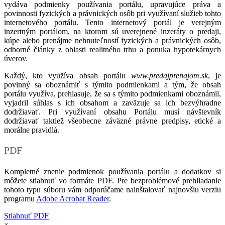
vydáva podmienky používania portálu, upravujúce práva a
povinnosti fyzických a právnických osôb pri využívaní služieb tohto
internetového portálu. Tento internetový portál je verejným
inzertným portálom, na ktorom sú uverejnené inzeráty o predaji,
kúpe alebo prenájme nehnuteľností fyzických a právnických osôb,
odborné články z oblasti realitného trhu a ponuka hypotekárnych
úverov.
Každý, kto využíva obsah portálu
www.predajprenajom.sk
, je
povinný sa oboznámiť s týmito podmienkami a tým, že obsah
portálu využíva, prehlasuje, že sa s týmito podmienkami oboznámil,
vyjadril súhlas s ich obsahom a zaväzuje sa ich bezvýhradne
dodržiavať. Pri využívaní obsahu Portálu musí návštevník
dodržiavať taktiež všeobecne záväzné právne predpisy, etické a
morálne pravidlá.
PDF
Kompletné znenie podmienok používania portálu a dodatkov si
môžete stiahnuť vo formáte PDF. Pre bezproblémové prehliadanie
tohoto typu súboru vám odporúčame nainštalovať najnovšiu verziu
programu
Adobe Acrobat Reader
.
Stiahnuť PDF
×