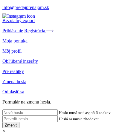
info@predajprenajom.sk
Bezplatný export
Prihlásenie
Registrácia
Moja ponuka
Môj profil
Obľúbené inzeráty
Pre realitky
Zmena hesla
Odhlásiť sa
Formulár na zmenu hesla.
Heslo musí mať aspoň 6 znakov
Heslá sa musia zhodovať
Zmeniť
×