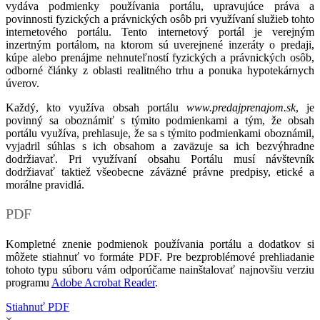
vydáva podmienky používania portálu, upravujúce práva a
povinnosti fyzických a právnických osôb pri využívaní služieb tohto
internetového portálu. Tento internetový portál je verejným
inzertným portálom, na ktorom sú uverejnené inzeráty o predaji,
kúpe alebo prenájme nehnuteľností fyzických a právnických osôb,
odborné články z oblasti realitného trhu a ponuka hypotekárnych
úverov.
Každý, kto využíva obsah portálu
www.predajprenajom.sk
, je
povinný sa oboznámiť s týmito podmienkami a tým, že obsah
portálu využíva, prehlasuje, že sa s týmito podmienkami oboznámil,
vyjadril súhlas s ich obsahom a zaväzuje sa ich bezvýhradne
dodržiavať. Pri využívaní obsahu Portálu musí návštevník
dodržiavať taktiež všeobecne záväzné právne predpisy, etické a
morálne pravidlá.
PDF
Kompletné znenie podmienok používania portálu a dodatkov si
môžete stiahnuť vo formáte PDF. Pre bezproblémové prehliadanie
tohoto typu súboru vám odporúčame nainštalovať najnovšiu verziu
programu
Adobe Acrobat Reader
.
Stiahnuť PDF
×