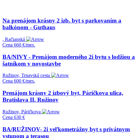
Na prenájom krásny 2 izb. byt s parkovaním a
balkónom - Guthaus
, Račianská
Cena
660 €/mes.
BA/NIVY - Prenájom moderného 2i bytu s lodžiou a
šatníkom v novostavbe
Ružinov, Trnavská cesta
Cena
600 €/mes.
Prenájom krásny 2 izbový byt, Páričkova ulica,
Bratislava II. Ružinov
Ružinov, Páričkova
Cena
630 €
BA/RUŽINOV- 2i veľkometrážny byt s privátnym
vstupom a terasou