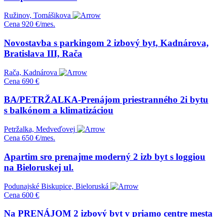
Ružinov, Tomášikova
Cena
920 €/mes.
Novostavba s parkingom 2 izbový byt, Kadnárova,
Bratislava III, Rača
Rača, Kadnárova
Cena
690 €
BA/PETRŽALKA-Prenájom priestranného 2i bytu
s balkónom a klimatizáciou
Petržalka, Medveďovej
Cena
650 €/mes.
Apartim sro prenajme moderný 2 izb byt s loggiou
na Bieloruskej ul.
Podunajské Biskupice, Bieloruská
Cena
600 €
Na PRENÁJOM 2 izbový byt v priamo centre mesta