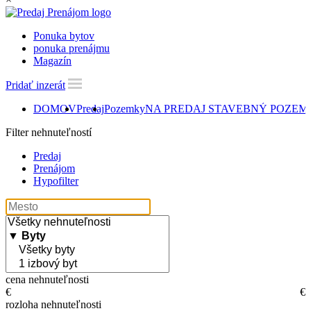
Ponuka bytov
ponuka prenájmu
Magazín
Pridať inzerát
DOMOV
Predaj
Pozemky
NA PREDAJ STAVEBNÝ POZEM
Filter nehnuteľností
Predaj
Prenájom
Hypofilter
cena nehnuteľnosti
€
€
rozloha nehnuteľnosti