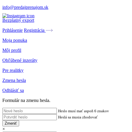
info@predajprenajom.sk
Bezplatný export
Prihlásenie
Registrácia
Moja ponuka
Môj profil
Obľúbené inzeráty
Pre realitky
Zmena hesla
Odhlásiť sa
Formulár na zmenu hesla.
Heslo musí mať aspoň 6 znakov
Heslá sa musia zhodovať
Zmeniť
×