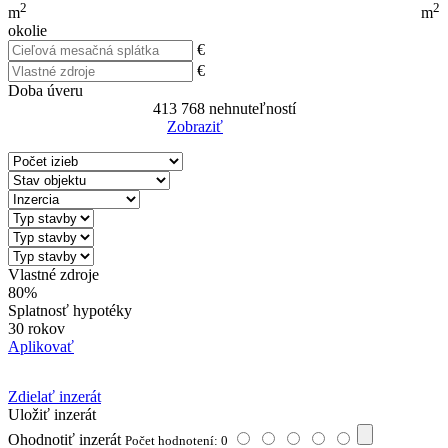
2
2
m
m
okolie
€
€
Doba úveru
413 768
nehnuteľností
Zobraziť
Reset Filter
Vlastné zdroje
80%
Splatnosť hypotéky
30 rokov
Aplikovať
Zdielať inzerát
Uložiť inzerát
Ohodnotiť inzerát
Počet hodnotení: 0