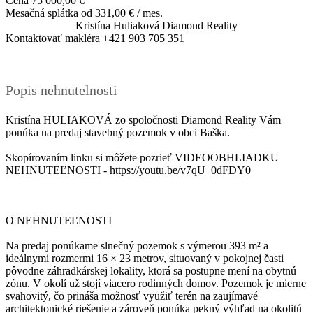
Cena
75 000,00 €
Mesačná splátka od
331,00 € / mes.
Kristína Huliaková
Diamond Reality
Kontaktovať makléra
+421 903 705 351
Popis nehnutelnosti
Kristína HULIAKOVÁ zo spoločnosti Diamond Reality Vám
ponúka na predaj stavebný pozemok v obci Baška.
Skopírovaním linku si môžete pozrieť VIDEOOBHLIADKU
NEHNUTEĽNOSTI - https://youtu.be/v7qU_0dFDY0
O NEHNUTEĽNOSTI
Na predaj ponúkame slnečný pozemok s výmerou 393 m² a
ideálnymi rozmermi 16 × 23 metrov, situovaný v pokojnej časti
pôvodne záhradkárskej lokality, ktorá sa postupne mení na obytnú
zónu. V okolí už stojí viacero rodinných domov. Pozemok je mierne
svahovitý, čo prináša možnosť využiť terén na zaujímavé
architektonické riešenie a zároveň ponúka pekný výhľad na okolitú