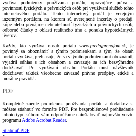
vydáva podmienky používania portálu, upravujúce práva a
povinnosti fyzických a právnických osôb pri využívaní služieb tohto
internetového portálu. Tento internetový portál je verejným
inzertným portálom, na ktorom sú uverejnené inzeráty o predaji,
kúpe alebo prenájme nehnuteľností fyzických a právnických osôb,
odborné články z oblasti realitného trhu a ponuka hypotekárnych
úverov.
Každý, kto využíva obsah portálu
www.predajprenajom.sk
, je
povinný sa oboznámiť s týmito podmienkami a tým, že obsah
portálu využíva, prehlasuje, že sa s týmito podmienkami oboznámil,
vyjadril súhlas s ich obsahom a zaväzuje sa ich bezvýhradne
dodržiavať. Pri využívaní obsahu Portálu musí návštevník
dodržiavať taktiež všeobecne záväzné právne predpisy, etické a
morálne pravidlá.
PDF
Kompletné znenie podmienok používania portálu a dodatkov si
môžete stiahnuť vo formáte PDF. Pre bezproblémové prehliadanie
tohoto typu súboru vám odporúčame nainštalovať najnovšiu verziu
programu
Adobe Acrobat Reader
.
Stiahnuť PDF
×