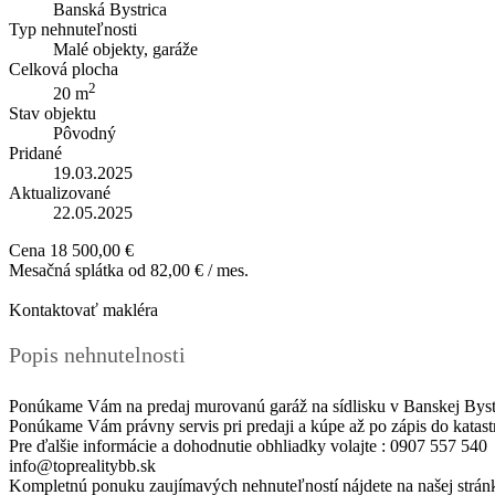
Banská Bystrica
Typ nehnuteľnosti
Malé objekty, garáže
Celková plocha
2
20 m
Stav objektu
Pôvodný
Pridané
19.03.2025
Aktualizované
22.05.2025
Cena
18 500,00 €
Mesačná splátka od
82,00 € / mes.
Kontaktovať makléra
Popis nehnutelnosti
Ponúkame Vám na predaj murovanú garáž na sídlisku v Banskej Bystr
Ponúkame Vám právny servis pri predaji a kúpe až po zápis do katast
Pre ďalšie informácie a dohodnutie obhliadky volajte : 0907 557 540
info@toprealitybb.sk
Kompletnú ponuku zaujímavých nehnuteľností nájdete na našej strán