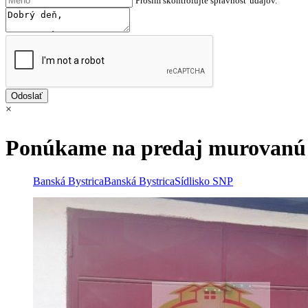
Prosím skontrolujte správnosť údajov.
×
Ponúkame na predaj murovanú g
Banská Bystrica
Banská Bystrica
Sídlisko SNP