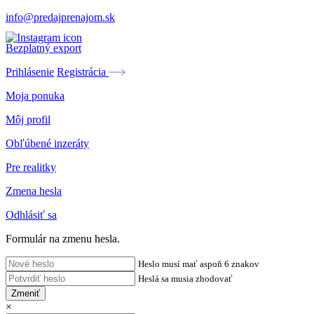
info@predajprenajom.sk
Bezplatný export
Prihlásenie
Registrácia
Moja ponuka
Môj profil
Obľúbené inzeráty
Pre realitky
Zmena hesla
Odhlásiť sa
Formulár na zmenu hesla.
Heslo musí mať aspoň 6 znakov
Heslá sa musia zhodovať
Zmeniť
×