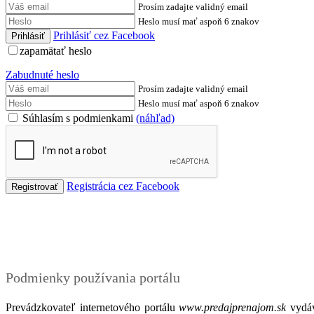
Prosím zadajte validný email
Heslo musí mať aspoň 6 znakov
Prihlásiť cez Facebook
zapamätať heslo
Zabudnuté heslo
Prosím zadajte validný email
Heslo musí mať aspoň 6 znakov
Súhlasím s podmienkami
(náhľad)
Registrácia cez Facebook
Podmienky
Podmienky používania portálu
Prevádzkovateľ internetového portálu
www.predajprenajom.sk
vydáv