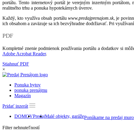
portálu. Tento internetový portál je verejným inzertným portálom,
realitného trhu a ponuka hypotekárnych úverov.
Každý, kto využíva obsah portálu
www.predajprenajom.sk
, je povin
ich obsahom a zaväzuje sa ich bezvýhradne dodržiavať. Pri využívaní
PDF
Kompletné znenie podmienok používania portálu a dodatkov si môže
Adobe Acrobat Reader
.
Stiahnuť PDF
×
Ponuka bytov
ponuka prenájmu
Magazín
Pridať inzerát
DOMOV
Predaj
Malé objekty, garáže
Ponúkame na predaj murov
Filter nehnuteľností