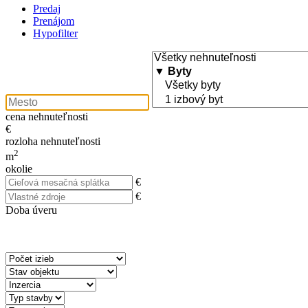
Predaj
Prenájom
Hypofilter
cena nehnuteľnosti
€
rozloha nehnuteľnosti
2
m
okolie
€
€
Doba úveru