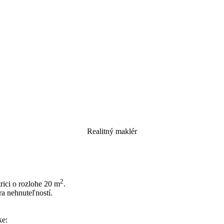
Realitný maklér
2
ici o rozlohe 20 m
.
ra nehnuteľností.
ke: