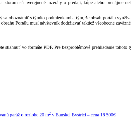
 na ktorom sú uverejnené inzeráty o predaji, kúpe alebo prenájme ne
ný sa oboznámiť s týmito podmienkami a tým, že obsah portálu využíva,
 obsahu Portálu musí návštevník dodržiavať taktiež všeobecne záväzné 
te stiahnuť vo formáte PDF. Pre bezproblémové prehliadanie tohoto 
2
anú garáž o rozlohe 20 m
v Banskej Bystrici – cena 18 500€