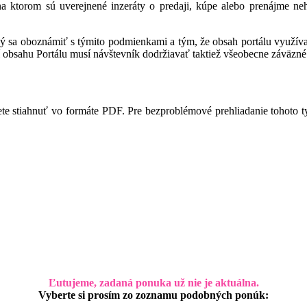
 na ktorom sú uverejnené inzeráty o predaji, kúpe alebo prenájme ne
ný sa oboznámiť s týmito podmienkami a tým, že obsah portálu využíva,
 obsahu Portálu musí návštevník dodržiavať taktiež všeobecne záväzné 
te stiahnuť vo formáte PDF. Pre bezproblémové prehliadanie tohoto 
Ľutujeme, zadaná ponuka už nie je aktuálna.
Vyberte si prosím zo zoznamu podobných ponúk: