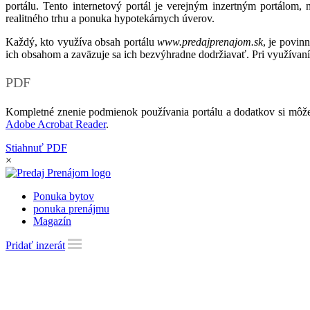
portálu. Tento internetový portál je verejným inzertným portálom,
realitného trhu a ponuka hypotekárnych úverov.
Každý, kto využíva obsah portálu
www.predajprenajom.sk
, je povin
ich obsahom a zaväzuje sa ich bezvýhradne dodržiavať. Pri využívaní
PDF
Kompletné znenie podmienok používania portálu a dodatkov si môže
Adobe Acrobat Reader
.
Stiahnuť PDF
×
Ponuka bytov
ponuka prenájmu
Magazín
Pridať inzerát