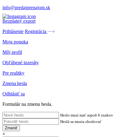
info@predajprenajom.sk
Bezplatný export
Prihlásenie
Registrácia
Moja ponuka
Môj profil
Obľúbené inzeráty
Pre realitky
Zmena hesla
Odhlásiť sa
Formulár na zmenu hesla.
Heslo musí mať aspoň 6 znakov
Heslá sa musia zhodovať
Zmeniť
×