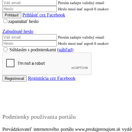
Prosím zadajte validný email
Heslo musí mať aspoň 6 znakov
Prihlásiť cez Facebook
zapamätať heslo
Zabudnuté heslo
Prosím zadajte validný email
Heslo musí mať aspoň 6 znakov
Súhlasím s podmienkami
(náhľad)
Registrácia cez Facebook
Podmienky
Podmienky používania portálu
Prevádzkovateľ internetového portálu
www.predajprenajom.sk
vydáv