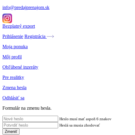
info@predajprenajom.sk
Bezplatný export
Prihlásenie
Registrácia
Moja ponuka
Môj profil
Obľúbené inzeráty
Pre realitky
Zmena hesla
Odhlásiť sa
Formulár na zmenu hesla.
Heslo musí mať aspoň 6 znakov
Heslá sa musia zhodovať
Zmeniť