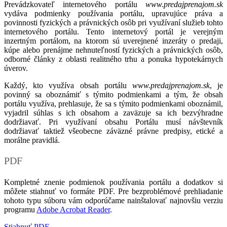
Prevádzkovateľ internetového portálu
www.predajprenajom.sk
vydáva podmienky používania portálu, upravujúce práva a
povinnosti fyzických a právnických osôb pri využívaní služieb tohto
internetového portálu. Tento internetový portál je verejným
inzertným portálom, na ktorom sú uverejnené inzeráty o predaji,
kúpe alebo prenájme nehnuteľností fyzických a právnických osôb,
odborné články z oblasti realitného trhu a ponuka hypotekárnych
úverov.
Každý, kto využíva obsah portálu
www.predajprenajom.sk
, je
povinný sa oboznámiť s týmito podmienkami a tým, že obsah
portálu využíva, prehlasuje, že sa s týmito podmienkami oboznámil,
vyjadril súhlas s ich obsahom a zaväzuje sa ich bezvýhradne
dodržiavať. Pri využívaní obsahu Portálu musí návštevník
dodržiavať taktiež všeobecne záväzné právne predpisy, etické a
morálne pravidlá.
PDF
Kompletné znenie podmienok používania portálu a dodatkov si
môžete stiahnuť vo formáte PDF. Pre bezproblémové prehliadanie
tohoto typu súboru vám odporúčame nainštalovať najnovšiu verziu
programu
Adobe Acrobat Reader
.
Stiahnuť PDF