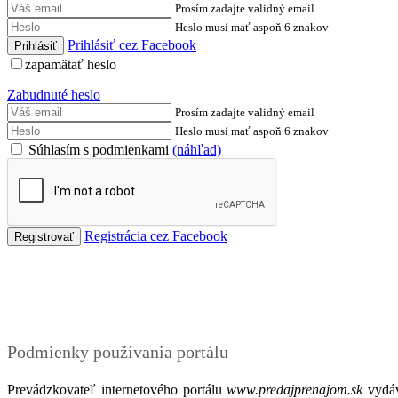
Prosím zadajte validný email
Heslo musí mať aspoň 6 znakov
Prihlásiť cez Facebook
zapamätať heslo
Zabudnuté heslo
Prosím zadajte validný email
Heslo musí mať aspoň 6 znakov
Súhlasím s podmienkami
(náhľad)
Registrácia cez Facebook
Podmienky
Podmienky používania portálu
Prevádzkovateľ internetového portálu
www.predajprenajom.sk
vydáv