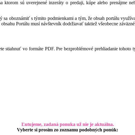
 na ktorom sú uverejnené inzeráty o predaji, kúpe alebo prenájme ne
ný sa oboznámiť s týmito podmienkami a tým, že obsah portálu využíva,
 obsahu Portálu musí návštevník dodržiavať taktiež všeobecne záväzné 
te stiahnuť vo formáte PDF. Pre bezproblémové prehliadanie tohoto 
Ľutujeme, zadaná ponuka už nie je aktuálna.
Vyberte si prosím zo zoznamu podobných ponúk: