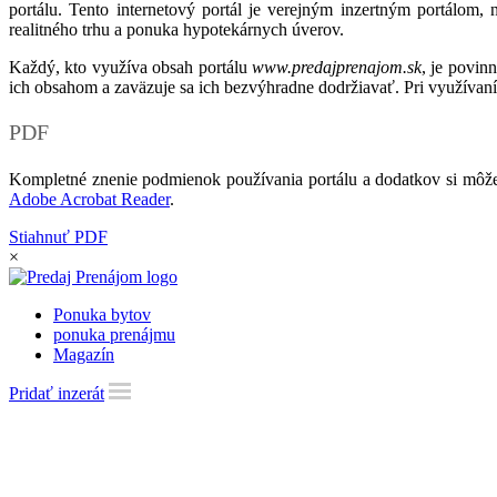
portálu. Tento internetový portál je verejným inzertným portálom,
realitného trhu a ponuka hypotekárnych úverov.
Každý, kto využíva obsah portálu
www.predajprenajom.sk
, je povin
ich obsahom a zaväzuje sa ich bezvýhradne dodržiavať. Pri využívaní
PDF
Kompletné znenie podmienok používania portálu a dodatkov si môže
Adobe Acrobat Reader
.
Stiahnuť PDF
×
Ponuka bytov
ponuka prenájmu
Magazín
Pridať inzerát