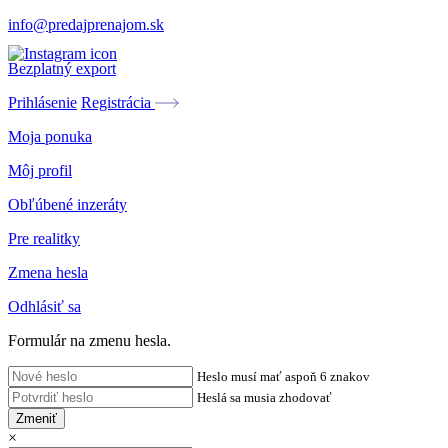
info@predajprenajom.sk
Bezplatný export
Prihlásenie
Registrácia
Moja ponuka
Môj profil
Obľúbené inzeráty
Pre realitky
Zmena hesla
Odhlásiť sa
Formulár na zmenu hesla.
Heslo musí mať aspoň 6 znakov
Heslá sa musia zhodovať
Zmeniť
×