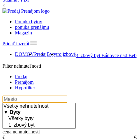
×
Ponuka bytov
ponuka prenájmu
Magazín
Pridať inzerát
DOMOV
Predaj
Byty
trojizbové
3 izbový byt Bánovce nad Bebr
Filter nehnuteľností
Predaj
Prenájom
Hypofilter
cena nehnuteľnosti
€
€