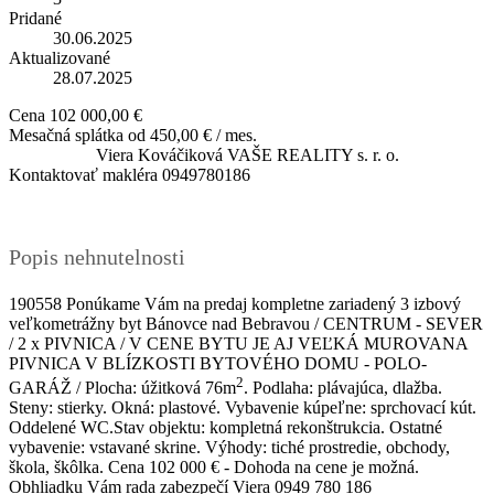
Pridané
30.06.2025
Aktualizované
28.07.2025
Cena
102 000,00 €
Mesačná splátka od
450,00 € / mes.
Viera Kováčiková
VAŠE REALITY s. r. o.
Kontaktovať makléra
0949780186
Popis nehnutelnosti
190558 Ponúkame Vám na predaj kompletne zariadený 3 izbový
veľkometrážny byt Bánovce nad Bebravou / CENTRUM - SEVER
/ 2 x PIVNICA / V CENE BYTU JE AJ VEĽKÁ MUROVANA
PIVNICA V BLÍZKOSTI BYTOVÉHO DOMU - POLO-
2
GARÁŽ / Plocha: úžitková 76m
. Podlaha: plávajúca, dlažba.
Steny: stierky. Okná: plastové. Vybavenie kúpeľne: sprchovací kút.
Oddelené WC.Stav objektu: kompletná rekonštrukcia. Ostatné
vybavenie: vstavané skrine. Výhody: tiché prostredie, obchody,
škola, škôlka. Cena 102 000 € - Dohoda na cene je možná.
Obhliadku Vám rada zabezpečí Viera 0949 780 186