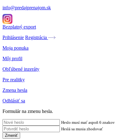
info@predajprenajom.sk
Bezplatný export
Prihlásenie
Registrácia
Moja ponuka
Môj profil
Obľúbené inzeráty
Pre realitky
Zmena hesla
Odhlásiť sa
Formulár na zmenu hesla.
Heslo musí mať aspoň 6 znakov
Heslá sa musia zhodovať
Zmeniť