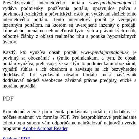
Prevádzkovateľ internetového portálu
www.predajprenajom.sk
vydáva podmienky používania portálu, upravujúce práva a
povinnosti fyzických a právnických osôb pri využívaní služieb tohto
internetového portálu. Tento internetový portál je verejným
inzertným portálom, na ktorom sú uverejnené inzeráty o predaji,
kúpe alebo prenájme nehnuteľností fyzických a právnických osôb,
odborné články z oblasti realitného trhu a ponuka hypotekárnych
úverov.
Každý, kto využíva obsah portálu
www.predajprenajom.sk
, je
povinný sa oboznámiť s týmito podmienkami a tým, že obsah
portálu využíva, prehlasuje, že sa s týmito podmienkami oboznámil,
vyjadril súhlas s ich obsahom a zaväzuje sa ich bezvýhradne
dodržiavať. Pri využívaní obsahu Portálu musí návštevník
dodržiavať taktiež všeobecne záväzné právne predpisy, etické a
morálne pravidlá.
PDF
Kompletné znenie podmienok používania portálu a dodatkov si
môžete stiahnuť vo formáte PDF. Pre bezproblémové prehliadanie
tohoto typu súboru vám odporúčame nainštalovať najnovšiu verziu
programu
Adobe Acrobat Reader
.
Stiahnuť PDF