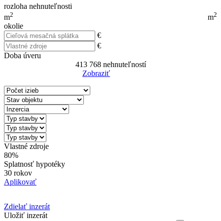
rozloha nehnuteľnosti
2
2
m
m
okolie
€
€
Doba úveru
413 768
nehnuteľností
Zobraziť
Reset Filter
Vlastné zdroje
80%
Splatnosť hypotéky
30 rokov
Aplikovať
Zdielať inzerát
Uložiť inzerát