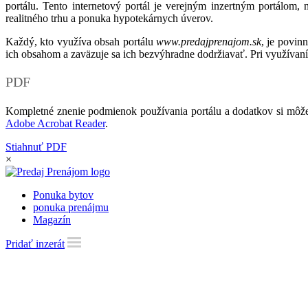
portálu. Tento internetový portál je verejným inzertným portálom,
realitného trhu a ponuka hypotekárnych úverov.
Každý, kto využíva obsah portálu
www.predajprenajom.sk
, je povin
ich obsahom a zaväzuje sa ich bezvýhradne dodržiavať. Pri využívaní
PDF
Kompletné znenie podmienok používania portálu a dodatkov si môže
Adobe Acrobat Reader
.
Stiahnuť PDF
×
Ponuka bytov
ponuka prenájmu
Magazín
Pridať inzerát