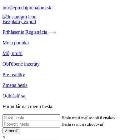
info@predajprenajom.sk
Bezplatný export
Prihlásenie
Registrácia
Moja ponuka
Môj profil
Obľúbené inzeráty
Pre realitky
Zmena hesla
Odhlásiť sa
Formulár na zmenu hesla.
Heslo musí mať aspoň 6 znakov
Heslá sa musia zhodovať
Zmeniť
×