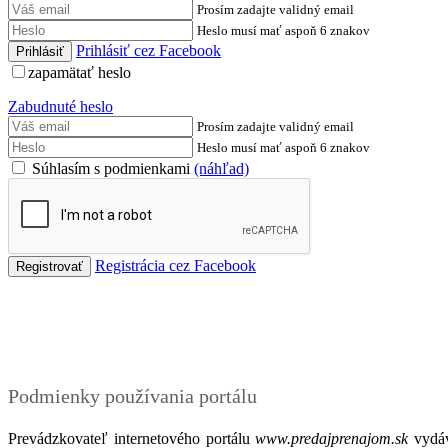
Prosím zadajte validný email
Heslo musí mať aspoň 6 znakov
Prihlásiť cez Facebook
zapamätať heslo
Zabudnuté heslo
Prosím zadajte validný email
Heslo musí mať aspoň 6 znakov
Súhlasím s podmienkami
(náhľad)
Registrácia cez Facebook
Podmienky
Podmienky používania portálu
Prevádzkovateľ internetového portálu
www.predajprenajom.sk
vydáv