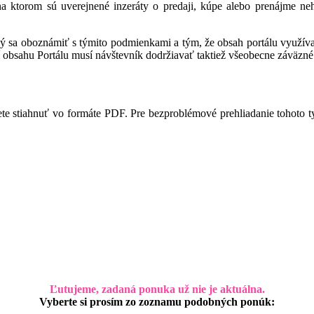
 na ktorom sú uverejnené inzeráty o predaji, kúpe alebo prenájme ne
ný sa oboznámiť s týmito podmienkami a tým, že obsah portálu využíva,
 obsahu Portálu musí návštevník dodržiavať taktiež všeobecne záväzné 
te stiahnuť vo formáte PDF. Pre bezproblémové prehliadanie tohoto 
Ľutujeme, zadaná ponuka už nie je aktuálna.
Vyberte si prosím zo zoznamu podobných ponúk: