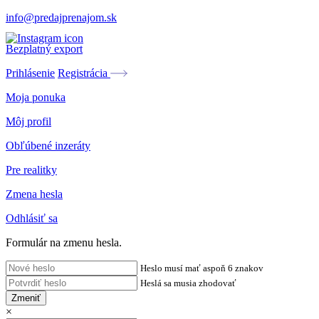
info@predajprenajom.sk
Bezplatný export
Prihlásenie
Registrácia
Moja ponuka
Môj profil
Obľúbené inzeráty
Pre realitky
Zmena hesla
Odhlásiť sa
Formulár na zmenu hesla.
Heslo musí mať aspoň 6 znakov
Heslá sa musia zhodovať
Zmeniť
×