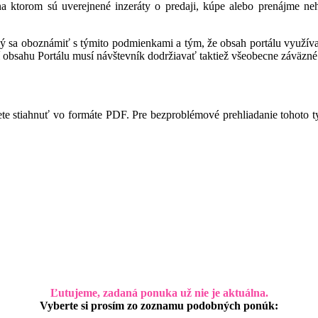
 na ktorom sú uverejnené inzeráty o predaji, kúpe alebo prenájme ne
ný sa oboznámiť s týmito podmienkami a tým, že obsah portálu využíva,
 obsahu Portálu musí návštevník dodržiavať taktiež všeobecne záväzné 
te stiahnuť vo formáte PDF. Pre bezproblémové prehliadanie tohoto 
Ľutujeme, zadaná ponuka už nie je aktuálna.
Vyberte si prosím zo zoznamu podobných ponúk: