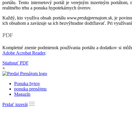
portálu. Tento internetový portál je verejným inzertným portálom,
realitného trhu a ponuka hypotekárnych úverov.
Každý, kto využíva obsah portálu
www.predajprenajom.sk
, je povin
ich obsahom a zaväzuje sa ich bezvýhradne dodržiavať. Pri využívaní
PDF
Kompletné znenie podmienok používania portálu a dodatkov si môže
Adobe Acrobat Reader
.
Stiahnuť PDF
×
Ponuka bytov
ponuka prenájmu
Magazín
Pridať inzerát