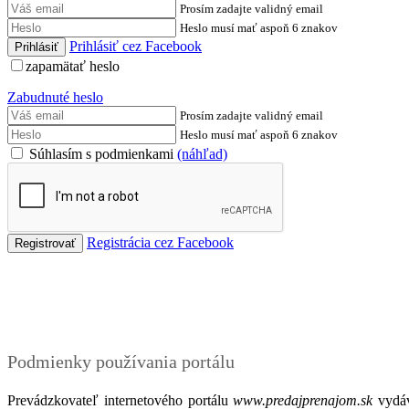
Prosím zadajte validný email
Heslo musí mať aspoň 6 znakov
Prihlásiť cez Facebook
zapamätať heslo
Zabudnuté heslo
Prosím zadajte validný email
Heslo musí mať aspoň 6 znakov
Súhlasím s podmienkami
(náhľad)
Registrácia cez Facebook
Podmienky
Podmienky používania portálu
Prevádzkovateľ internetového portálu
www.predajprenajom.sk
vydáv