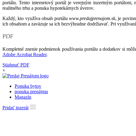
portálu. Tento internetový portál je verejným inzertným portálom,
realitného trhu a ponuka hypotekárnych úverov.
Každý, kto využíva obsah portálu
www.predajprenajom.sk
, je povin
ich obsahom a zaväzuje sa ich bezvýhradne dodržiavať. Pri využívaní
PDF
Kompletné znenie podmienok používania portálu a dodatkov si môže
Adobe Acrobat Reader
.
Stiahnuť PDF
×
Ponuka bytov
ponuka prenájmu
Magazín
Pridať inzerát