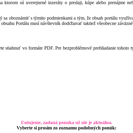
 na ktorom sú uverejnené inzeráty o predaji, kúpe alebo prenájme ne
ný sa oboznámiť s týmito podmienkami a tým, že obsah portálu využíva,
 obsahu Portálu musí návštevník dodržiavať taktiež všeobecne záväzné 
te stiahnuť vo formáte PDF. Pre bezproblémové prehliadanie tohoto 
Ľutujeme, zadaná ponuka už nie je aktuálna.
Vyberte si prosím zo zoznamu podobných ponúk: