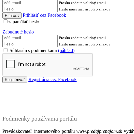
Prosím zadajte validný email
Heslo musí mať aspoň 6 znakov
Prihlásiť cez Facebook
zapamätať heslo
Zabudnuté heslo
Prosím zadajte validný email
Heslo musí mať aspoň 6 znakov
Súhlasím s podmienkami
(náhľad)
Registrácia cez Facebook
Podmienky
Podmienky používania portálu
Prevádzkovateľ internetového portálu
www.predajprenajom.sk
vydáv