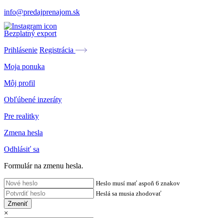
info@predajprenajom.sk
Bezplatný export
Prihlásenie
Registrácia
Moja ponuka
Môj profil
Obľúbené inzeráty
Pre realitky
Zmena hesla
Odhlásiť sa
Formulár na zmenu hesla.
Heslo musí mať aspoň 6 znakov
Heslá sa musia zhodovať
Zmeniť
×