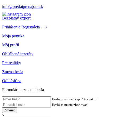
info@predajprenajom.sk
Bezplatný export
Prihlásenie
Registrácia
Moja ponuka
Môj profil
Obľúbené inzeráty
Pre realitky
Zmena hesla
Odhlásiť sa
Formulár na zmenu hesla.
Heslo musí mať aspoň 6 znakov
Heslá sa musia zhodovať
Zmeniť
×