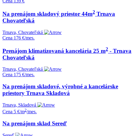
Cena
139 €
2
Na prenájom skladový priestor 44m
Trnava
Chovateľská
Trnava, Chovateľská
Cena
176 €/mes.
2
Prenájom klimatizovaná kancelária 25 m
- Trnava
Chovateľská
Trnava, Chovateľská
Cena
175 €/mes.
Na prenájom skladové, výrobné a kancelárske
priestory Trnava Skladová
Trnava, Skladová
2
Cena
5 €/m
/mes.
Na prenájom sklad Sereď
Sereď