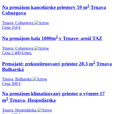
2
Na prenájom kancelárske priestory 59 m
Trnava
Coburgova
Trnava, Coburgova
Cena
354 €
2
Na prenájom hala 1000m
v Trnave- areál TAZ
Trnava, Coburgova
Cena
2 400 €/mes.
2
Prenajaté: zrekonštruovaný priestor 28,3 m
Trnava
Bulharská
Trnava, Bulharská
Cena
308 €
Na prenájom klimatizovaný priestor o výmere 17
2
m
Trnava- Hospodárska
Trnava, Hospodárska