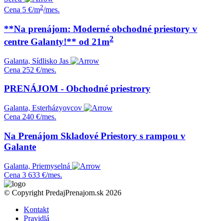
2
Cena
5 €/m
/mes.
**Na prenájom: Moderné obchodné priestory v
2
centre Galanty!** od 21m
Galanta, Sídlisko Jas
Cena
252 €/mes.
PRENÁJOM - Obchodné priestrory
Galanta, Esterházyovcov
Cena
240 €/mes.
Na Prenájom Skladové Priestory s rampou v
Galante
Galanta, Priemyselná
Cena
3 633 €/mes.
© Copyright PredajPrenajom.sk 2026
Kontakt
Pravidlá