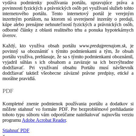
vydáva podmienky používania portálu, upravujúce práva a
povinnosti fyzických a právnických osôb pri využívaní služieb tohto
internetového portálu. Tento internetový portál je verejným
inzertným portálom, na ktorom sú uverejnené inzeráty o predaji,
kúpe alebo prenájme nehnuteľností fyzických a právnických osôb,
odborné články z oblasti realitného trhu a ponuka hypotekárnych
úverov.
Každý, kto využíva obsah portálu
www.predajprenajom.sk
, je
povinný sa oboznámiť s týmito podmienkami a tým, že obsah
portálu využíva, prehlasuje, že sa s týmito podmienkami oboznámil,
vyjadril súhlas s ich obsahom a zaväzuje sa ich bezvýhradne
dodržiavať. Pri využívaní obsahu Portálu musí návštevník
dodržiavať taktiež všeobecne záväzné právne predpisy, etické a
morálne pravidlá.
PDF
Kompletné znenie podmienok používania portálu a dodatkov si
môžete stiahnuť vo formáte PDF. Pre bezproblémové prehliadanie
tohoto typu súboru vám odporúčame nainštalovať najnovšiu verziu
programu
Adobe Acrobat Reader
.
Stiahnuť PDF
×