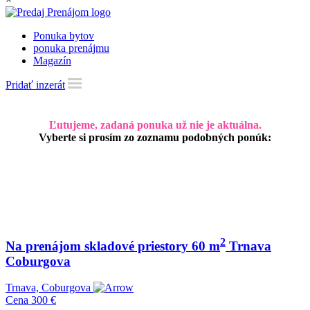
Ponuka bytov
ponuka prenájmu
Magazín
Pridať inzerát
Ľutujeme, zadaná ponuka už nie je aktuálna.
Vyberte si prosím zo zoznamu podobných ponúk:
2
Na prenájom skladové priestory 60 m
Trnava
Coburgova
Trnava, Coburgova
Cena
300 €