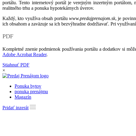
portálu. Tento internetový portál je verejným inzertným portálom,
realitného trhu a ponuka hypotekárnych úverov.
Každý, kto využíva obsah portálu
www.predajprenajom.sk
, je povin
ich obsahom a zaväzuje sa ich bezvýhradne dodržiavať. Pri využívaní
PDF
Kompletné znenie podmienok používania portálu a dodatkov si môže
Adobe Acrobat Reader
.
Stiahnuť PDF
×
Ponuka bytov
ponuka prenájmu
Magazín
Pridať inzerát