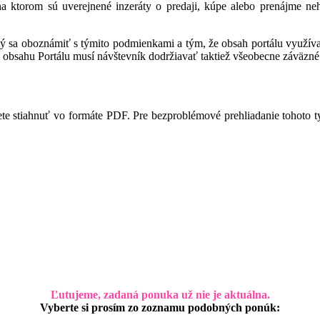
 na ktorom sú uverejnené inzeráty o predaji, kúpe alebo prenájme ne
ný sa oboznámiť s týmito podmienkami a tým, že obsah portálu využíva,
 obsahu Portálu musí návštevník dodržiavať taktiež všeobecne záväzné 
te stiahnuť vo formáte PDF. Pre bezproblémové prehliadanie tohoto 
Ľutujeme, zadaná ponuka už nie je aktuálna.
Vyberte si prosím zo zoznamu podobných ponúk: