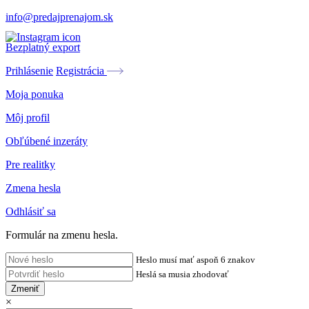
info@predajprenajom.sk
Bezplatný export
Prihlásenie
Registrácia
Moja ponuka
Môj profil
Obľúbené inzeráty
Pre realitky
Zmena hesla
Odhlásiť sa
Formulár na zmenu hesla.
Heslo musí mať aspoň 6 znakov
Heslá sa musia zhodovať
Zmeniť
×