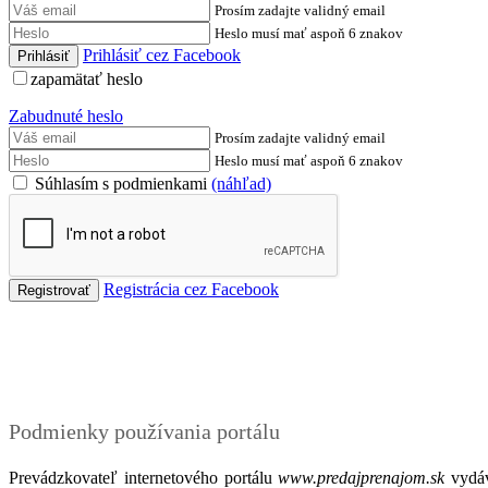
Prosím zadajte validný email
Heslo musí mať aspoň 6 znakov
Prihlásiť cez Facebook
zapamätať heslo
Zabudnuté heslo
Prosím zadajte validný email
Heslo musí mať aspoň 6 znakov
Súhlasím s podmienkami
(náhľad)
Registrácia cez Facebook
Podmienky
Podmienky používania portálu
Prevádzkovateľ internetového portálu
www.predajprenajom.sk
vydáv